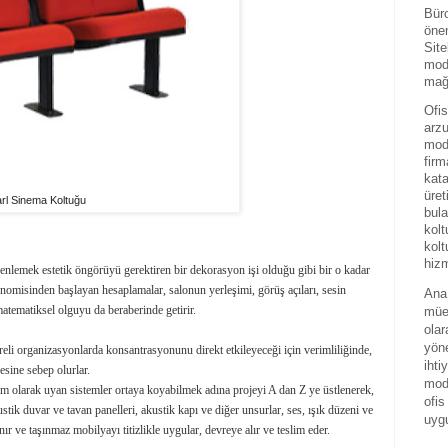
Büro
önem
Site
mode
mağa
Ofis
arzu
mode
firm
kat
üret
rl Sinema Koltuğu
bula
kolt
kolt
hizm
zenlemek estetik öngörüyü gerektiren bir dekorasyon işi olduğu gibi bir o kadar
nomisinden başlayan hesaplamalar, salonun yerleşimi, görüş açıları, sesin
Ana 
matematiksel olguyu da beraberinde getirir.
mües
olar
yöne
eli organizasyonlarda konsantrasyonunu direkt etkileyeceği için verimliliğinde,
ihti
esine sebep olurlar.
mode
tam olarak uyan sistemler ortaya koyabilmek adına projeyi A dan Z ye üstlenerek,
ofis
k duvar ve tavan panelleri, akustik kapı ve diğer unsurlar, ses, ışık düzeni ve
uyg
ır ve taşınmaz mobilyayı titizlikle uygular, devreye alır ve teslim eder.