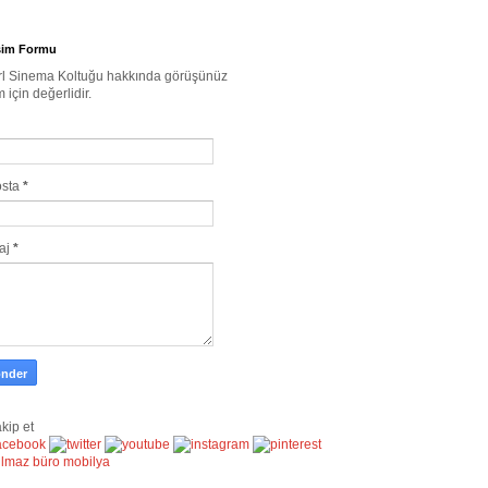
işim Formu
l Sinema Koltuğu hakkında görüşünüz
m için değerlidir.
osta
*
aj
*