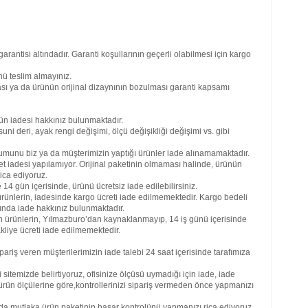
garantisi altındadır. Garanti koşullarının geçerli olabilmesi için kargo
Hiz
ofis
ü teslim almayınız.
mobi
sı ya da ürünün orijinal dizaynının bozulması garanti kapsamı
mobi
mobi
arda
ün iadesi hakkınız bulunmaktadır.
mobi
uni deri, ayak rengi değişimi, ölçü değişikliği değişimi vs. gibi
batm
mobi
umunu biz ya da müşterimizin yaptığı ürünler iade alınamamaktadır.
bolu
et iadesi yapılamıyor. Orijinal paketinin olmaması halinde, ürünün
mobi
ica ediyoruz.
mobi
4 gün içerisinde, ürünü ücretsiz iade edilebilirsiniz.
deni
rünlerin, iadesinde kargo ücreti iade edilmemektedir. Kargo bedeli
gazi
ğında iade hakkınız bulunmaktadır.
mobi
an ürünlerin, Yılmazburo’dan kaynaklanmayıp, 14 iş günü içerisinde
mobi
kliye ücreti iade edilmemektedir.
mobi
mobi
riş veren müşterilerimizin iade talebi 24 saat içerisinde tarafımıza
ıspa
mobi
itemizde belirtiyoruz, ofisinize ölçüsü uymadığı için iade, iade
mobi
 ürün ölçülerine göre,kontrollerinizi sipariş vermeden önce yapmanızı
kays
kırı
da mutlaka ürün paketinin hasar kontrolünü yapmanızı rica ediyoruz.