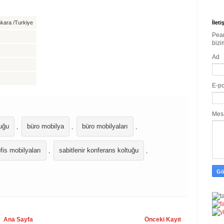
nkara /Turkiye
İlet
Pear
bizi
Ad
E-p
Mes
tuğu
büro mobilya
büro mobilyaları
,
,
,
fis mobilyaları
sabitlenir konferans koltuğu
,
,
Ana Sayfa
Önceki Kayıt