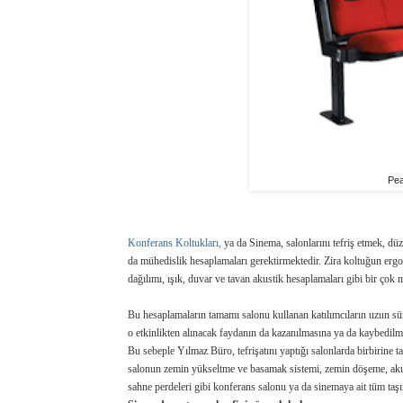
Pea
Konferans Koltukları,
ya da Sinema
,
salonlarını tefriş etmek, dü
da mühedislik hesaplamaları gerektirmektedir. Zira koltuğun ergo
dağılımı, ışık, duvar ve tavan akustik hesaplamaları gibi bir çok 
Bu hesaplamaların tamamı salonu kullanan katılımcıların uzun sür
o etkinlikten alınacak faydanın da kazanılmasına ya da kaybedilm
Bu sebeple Yılmaz Büro, tefrişatını yaptığı salonlarda birbirine 
salonun zemin yükseltme ve basamak sistemi, zemin döşeme, akusti
sahne perdeleri gibi konferans salonu ya da sinemaya ait tüm taşın