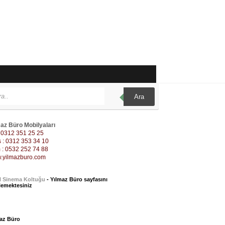
Ara
az Büro Mobilyaları
: 0312 351 25 25
 : 0312 353 34 10
: 0532 252 74 88
.yilmazburo.com
l Sinema Koltuğu
- Yılmaz Büro sayfasını
lemektesiniz
az Büro