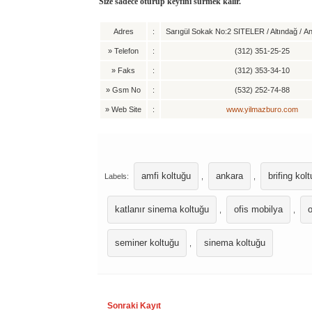
Size sadece oturup keyfini sürmek kalır.
Adres
:
Sarıgül Sokak No:2 SITELER / Altındağ / A
»
Telefon
:
(312) 351-25-25
»
Faks
:
(312) 353-34-10
»
Gsm No
:
(532) 252-74-88
»
Web Site
:
www.yilmazburo.com
amfi koltuğu
ankara
brifing kol
Labels:
,
,
katlanır sinema koltuğu
ofis mobilya
o
,
,
seminer koltuğu
sinema koltuğu
,
Sonraki Kayıt