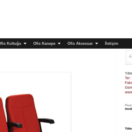
Ofis Koltuğu
Ofis Kanepe
Ofis Aksesuar
İletişim
Yılm
Tel 
Faks
Gsm 
www
Pear
ince
Yılm