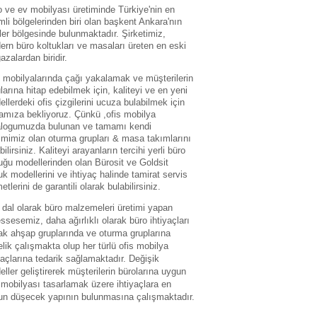
 ve ev mobilyası üretiminde Türkiye'nin en
li bölgelerinden biri olan başkent Ankara'nın
ler bölgesinde bulunmaktadır. Şirketimiz,
rn büro koltukları ve masaları üreten en eski
zalardan biridir.
 mobilyalarında çağı yakalamak ve müşterilerin
larına hitap edebilmek için, kaliteyi ve en yeni
llerdeki ofis çizgilerini ucuza bulabilmek için
amıza bekliyoruz. Çünkü ,ofis mobilya
alogumuzda bulunan ve tamamı kendi
imimiz olan oturma grupları & masa takımlarını
bilirsiniz. Kaliteyi arayanların tercihi yerli büro
uğu modellerinden olan Bürosit ve Goldsit
uk modellerini ve ihtiyaç halinde tamirat servis
etlerini de garantili olarak bulabilirsiniz.
dal olarak büro malzemeleri üretimi yapan
sesemiz, daha ağırlıklı olarak büro ihtiyaçları
ak ahşap gruplarında ve oturma gruplarına
lik çalışmakta olup her türlü ofis mobilya
yaçlarına tedarik sağlamaktadır. Değişik
ller geliştirerek müşterilerin bürolarına uygun
 mobilyası tasarlamak üzere ihtiyaçlara en
un düşecek yapının bulunmasına çalışmaktadır.