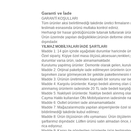
Garanti ve İade
GARANTİ KOŞULLARI
Tüm ürünler aksi belirtilmediği takdirde üretici firmaların 
teslimatı esnasında ürünü mutlaka kontrol ediniz.
Herhangi bir hasar gördüğünüzde tutanak tutturarak ürün
Ürün üzerinde yapılan değişiklikler,ürünün deforme olma
dışındadır.
YILMAZ MOBİLYALARI İADE ŞARTLARI
Madde 1: 14 gün içinde aşağıdaki durumlar haricinde ür
Özel sipariş: Kişiye özel masa ölçüsü,aksesuarı,renkleri,s
durumlar varsa ürün, iade alınamamaktadır.
Kurulumu yapılmış ürünler: Demonte olarak gelen, kurul
Madde 2: Orijinal paketiyle iade edilmeyen ürünlerin ücr
taşınırken zarar görmeyecek bir şekilde paketlenmesini r
Madde 3: Ürünün üretiminden kaynaklı bir sorunu var ise 1
Madde 4: Kargolu ürünlerde: Kargo bedeli alınmış olan ü
alınmamış ürünlerin iadesinde 20 TL iade bedeli karşılı
Madde 5: Nakliyeli ürünlerde: Nakliye bedeli alınmış ol
Cayma Hakkı kullanılan Ofis Mobilyalarının iadesinde na
Madde 6: Outlet ürünleri iade alınamamaktadır.
Madde 7: Mağazalarımızda yapılan alışverişlerde özel sipa
bildirilmediği takdirde kubul edilmez.
Madde 8: Ürün ölçüsünün ofis uymaması: Ürün ölçülerini s
şartlarımız dışındadır. Lütfen ürünü satın almadan önce,
rica ediyoruz.
Madde 9: Kargo ile gönderilen ürünlerde ürün teslimatın