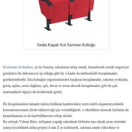
Sedia Kapalı Kol Seminer Koltuğu
Konferans Koltukları,
ya da Sinema
,
salonlarını tefriş etmek, düzenlemek estetik öngörüyü
gerektiren bir dekorasyon işi olduğu gibi bir o kadar da mühendislik hesaplamaları
gerektirmektedir. Zira koltuğun ergonomisinden başlayan hesaplamalar, salonun yerleşimi,
görüş açıları, sesin dağılımı, ışık, duvar ve tavan akustik hesaplamaları gibi bir çok
matematiksel olguyu da beraberinde getirir.
Bu hesaplamaların tamamı salonu kullanan katılımcıların uzun süreli organizasyonlarda
konsantrasyonunu direkt etkileyeceği için verimliliğinde, o etkinlikten alınacak faydanın da
kazanılmasına ya da kaybedilmesine sebep olurlar.
Bu sebeple Yılmaz Büro, tefrişatını yaptığı salonlarda birbirine tam olarak uyan sistemler
ortaya koyabilmek adına projeyi A dan Z ye üstlenerek, salonun zemin yükseltme ve