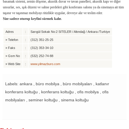
basamak sistemi, zemin döşeme, akustik duvar ve tavan panelleri, akustik kapı ve diğer
unsurlar, ses, ışık düzeni ve sahne perdeleri gibi konferans salonu ya da sinemaya ait tüm
taşınır ve taşınmaz mobilyayı titizlikle uygular, devreye alır ve teslim eder.
Size sadece oturup keyfini sürmek kalır.
Adres
:
Sarıgül Sokak No:2 SITELER / Altındağ / Ankara /Turkiye
»
Telefon
:
(312) 351-25-25
»
Faks
:
(312) 353-34-10
»
Gsm No
:
(532) 252-74-88
»
Web Site
:
www.yilmazburo.com
Labels: ankara , büro mobilya , büro mobilyaları , katlanır
konferans koltuğu , konferans koltuğu , ofis mobilya , ofis
mobilyaları , seminer koltuğu , sinema koltuğu