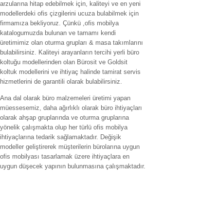
arzularına hitap edebilmek için, kaliteyi ve en yeni
modellerdeki ofis çizgilerini ucuza bulabilmek için
firmamıza bekliyoruz. Çünkü ,ofis mobilya
katalogumuzda bulunan ve tamamı kendi
üretimimiz olan oturma grupları & masa takımlarını
bulabilirsiniz. Kaliteyi arayanların tercihi yerli büro
koltuğu modellerinden olan Bürosit ve Goldsit
koltuk modellerini ve ihtiyaç halinde tamirat servis
hizmetlerini de garantili olarak bulabilirsiniz.
Ana dal olarak büro malzemeleri üretimi yapan
müessesemiz, daha ağırlıklı olarak büro ihtiyaçları
olarak ahşap gruplarında ve oturma gruplarına
yönelik çalışmakta olup her türlü ofis mobilya
ihtiyaçlarına tedarik sağlamaktadır. Değişik
modeller geliştirerek müşterilerin bürolarına uygun
ofis mobilyası tasarlamak üzere ihtiyaçlara en
uygun düşecek yapının bulunmasına çalışmaktadır.
Hizmet verilen İller
ofis mobilyaları adana,ofis mobilyaları adıyaman.ofis mobilyaları