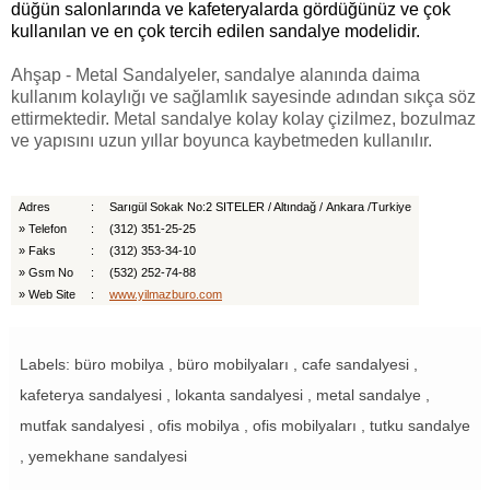
düğün salonlarında ve kafeteryalarda gördüğünüz ve çok
kullanılan ve en çok tercih edilen sandalye modelidir.
Ahşap - Metal Sandalyeler, sandalye alanında daima
kullanım kolaylığı ve sağlamlık sayesinde adından sıkça söz
ettirmektedir. Metal sandalye kolay kolay çizilmez, bozulmaz
ve yapısını uzun yıllar boyunca kaybetmeden kullanılır.
Adres
:
Sarıgül Sokak No:2 SITELER / Altındağ /
Ankara
/
Turkiye
»
Telefon
:
(312) 351-25-25
»
Faks
:
(312) 353-34-10
»
Gsm No
:
(532) 252-74-88
»
Web Site
:
www.yilmazburo.com
Labels: büro mobilya , büro mobilyaları , cafe sandalyesi ,
kafeterya sandalyesi , lokanta sandalyesi , metal sandalye ,
mutfak sandalyesi , ofis mobilya , ofis mobilyaları , tutku sandalye
, yemekhane sandalyesi