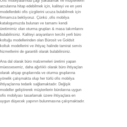
Ofis mobilyalarında çağı yakalamak ve müşterilerin
arzularına hitap edebilmek için, kaliteyi ve en yeni
modellerdeki ofis çizgilerini ucuza bulabilmek için
firmamıza bekliyoruz. Çünkü ,ofis mobilya
katalogumuzda bulunan ve tamamı kendi
üretimimiz olan oturma grupları & masa takımlarını
bulabilirsiniz. Kaliteyi arayanların tercihi yerli büro
koltuğu modellerinden olan Bürosit ve Goldsit
koltuk modellerini ve ihtiyaç halinde tamirat servis
hizmetlerini de garantili olarak bulabilirsiniz.
Ana dal olarak büro malzemeleri üretimi yapan
müessesemiz, daha ağırlıklı olarak büro ihtiyaçları
olarak ahşap gruplarında ve oturma gruplarına
yönelik çalışmakta olup her türlü ofis mobilya
ihtiyaçlarına tedarik sağlamaktadır. Değişik
modeller geliştirerek müşterilerin bürolarına uygun
ofis mobilyası tasarlamak üzere ihtiyaçlara en
uygun düşecek yapının bulunmasına çalışmaktadır.
Hizmet verilen İller
ofis mobilyaları adana,ofis mobilyaları adıyaman.ofis mobilyaları