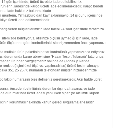
4 gün içerisinde, ürünü ücretsiz iade edilebilirsiniz.
rünlerin, iadesinde kargo ücreti iade edilmemektedir. Kargo bedeli
ğında iade hakkınız bulunmaktadır.
an ürünlerin, Yılmazburo’dan kaynaklanmayıp, 14 iş günü içerisinde
kliye ücreti iade edilmemektedir.
Hiz
riş veren müşterilerimizin iade talebi 24 saat içerisinde tarafımıza
ofis
mobi
itemizde belirtiyoruz, ofisinize ölçüsü uymadığı için iade, iade
mobi
 ürün ölçülerine göre,kontrollerinizi sipariş vermeden önce yapmanızı
mobi
arda
da mutlaka ürün paketinin hasar kontrolünü yapmanızı rica ediyoruz.
mobi
ı durumunda kargo görevlisine “Hasar Tespit Tutanağı” tutturunuz
batm
 açmadan üründen vazgeçmeniz halinde de (Ancak yukarıda
mobi
 renk değişimi özel ölçü vs. yapılmadı ise) ürünü teslim almayıp
bolu
utlaka 351 25 25 / 6 numaralı telefondan müşteri hizmetlerimizle
mobi
mobi
go takip numarasını bize iletmeniz gerekmektedir. Aksi halde ücret
deni
gazi
onra; önceden belirttiğiniz durumlar dışında hasarsız ve iade
mobi
iade durumlarında ücret iadesi yapılırken siparişte alt limitli kupon
mobi
mobi
keticinin korunması hakkında kanun gereği uygulamalar esastır.
mobi
ıspa
mobi
mobi
kays
kırı