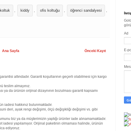
 koltuk
kiddy
ofis koltuğu
öğrenci sandalyesi
,
,
,
,
İlet
Gold
görü
Ad
E-p
Ana Sayfa
Önceki Kayıt
Mes
garantisi altındadır. Garanti koşullarının geçerli olabilmesi için kargo
ü teslim almayınız.
sı ya da ürünün orijinal dizaynının bozulması garanti kapsamı
ün iadesi hakkınız bulunmaktadır.
uni deri, ayak rengi değişimi, ölçü değişikliği değişimi vs. gibi
umunu biz ya da müşterimizin yaptığı ürünler iade alınamamaktadır.
et iadesi yapılamıyor. Orijinal paketinin olmaması halinde, ürünün
ica ediyoruz.