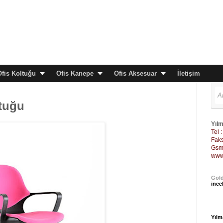
Ofis Koltuğu
Ofis Kanepe
Ofis Aksesuar
İletişim
ltuğu
Yılm
Tel 
Faks
Gsm 
www
Gold
ince
Yılm