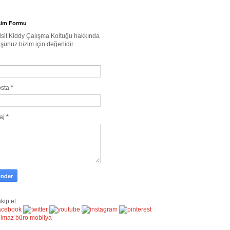
işim Formu
sit Kiddy Çalışma Koltuğu hakkında
şünüz bizim için değerlidir.
osta
*
aj
*