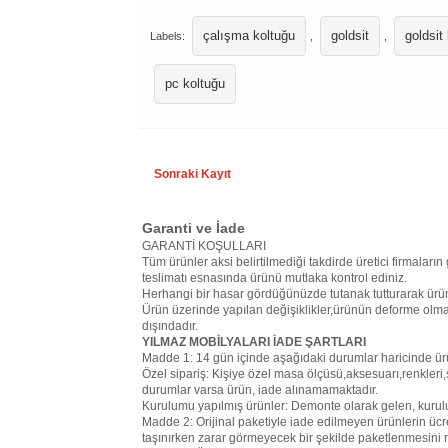
çalışma koltuğu
goldsit
goldsit
Labels:
,
,
pc koltuğu
Sonraki Kayıt
Garanti ve İade
GARANTİ KOŞULLARI
Tüm ürünler aksi belirtilmediği takdirde üretici firmaların 
teslimatı esnasında ürünü mutlaka kontrol ediniz.
Herhangi bir hasar gördüğünüzde tutanak tutturarak ürün
Ürün üzerinde yapılan değişiklikler,ürünün deforme olma
dışındadır.
YILMAZ MOBİLYALARI İADE ŞARTLARI
Madde 1: 14 gün içinde aşağıdaki durumlar haricinde ür
Özel sipariş: Kişiye özel masa ölçüsü,aksesuarı,renkleri,s
durumlar varsa ürün, iade alınamamaktadır.
Kurulumu yapılmış ürünler: Demonte olarak gelen, kurul
Madde 2: Orijinal paketiyle iade edilmeyen ürünlerin ücr
taşınırken zarar görmeyecek bir şekilde paketlenmesini r