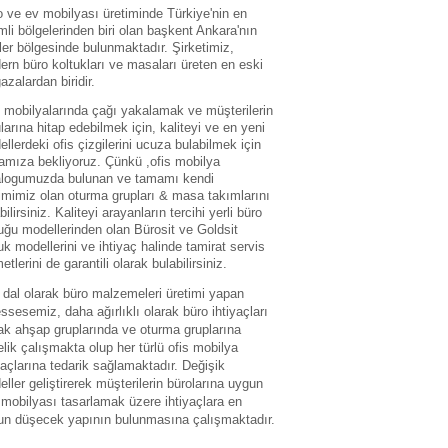
 ve ev mobilyası üretiminde Türkiye'nin en
li bölgelerinden biri olan başkent Ankara'nın
ler bölgesinde bulunmaktadır. Şirketimiz,
rn büro koltukları ve masaları üreten en eski
zalardan biridir.
 mobilyalarında çağı yakalamak ve müşterilerin
larına hitap edebilmek için, kaliteyi ve en yeni
llerdeki ofis çizgilerini ucuza bulabilmek için
amıza bekliyoruz. Çünkü ,ofis mobilya
alogumuzda bulunan ve tamamı kendi
imimiz olan oturma grupları & masa takımlarını
bilirsiniz. Kaliteyi arayanların tercihi yerli büro
uğu modellerinden olan Bürosit ve Goldsit
uk modellerini ve ihtiyaç halinde tamirat servis
etlerini de garantili olarak bulabilirsiniz.
dal olarak büro malzemeleri üretimi yapan
sesemiz, daha ağırlıklı olarak büro ihtiyaçları
ak ahşap gruplarında ve oturma gruplarına
lik çalışmakta olup her türlü ofis mobilya
yaçlarına tedarik sağlamaktadır. Değişik
ller geliştirerek müşterilerin bürolarına uygun
 mobilyası tasarlamak üzere ihtiyaçlara en
un düşecek yapının bulunmasına çalışmaktadır.