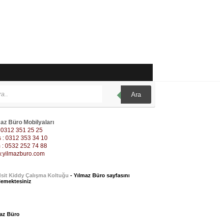
Ara
az Büro Mobilyaları
: 0312 351 25 25
 : 0312 353 34 10
: 0532 252 74 88
.yilmazburo.com
sit Kiddy Çalışma Koltuğu
- Yılmaz Büro sayfasını
lemektesiniz
az Büro