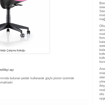
Büro
önem
Site
mode
mağa
Ofis
arzu
mode
firm
kat
üret
bula
 Kiddy Çalışma Koltuğu
kolt
kolt
hizm
Ana 
nilikçi açı
mües
olar
ısmında bulunan pedalı kullanarak güçlü piston üzerinde
yöne
ımaktadır
ihti
mode
ofis
uyg