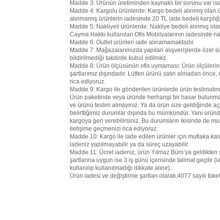
Madde 3: Ürünün üretiminden kaynaklı bir sorunu var ise 1
Madde 4: Kargolu ürünlerde: Kargo bedeli alınmış olan ü
alınmamış ürünlerin iadesinde 20 TL iade bedeli karşılı
Madde 5: Nakliyeli ürünlerde: Nakliye bedeli alınmış ol
Cayma Hakkı kullanılan Ofis Mobilyalarının iadesinde na
Madde 6: Outlet ürünleri iade alınamamaktadır.
Madde 7: Mağazalarımızda yapılan alışverişlerde özel sipa
bildirilmediği takdirde kubul edilmez.
Madde 8: Ürün ölçüsünün ofis uymaması: Ürün ölçülerini s
şartlarımız dışındadır. Lütfen ürünü satın almadan önce,
rica ediyoruz.
Madde 9: Kargo ile gönderilen ürünlerde ürün teslimatın
Ürün paketinde veya üründe herhangi bir hasar bulunmas
ve ürünü teslim almayınız. Ya da ürün size geldiğinde
belirttiğimiz durumlar dışında bu mümkündür. Yani üründe
kargoya geri verebilirsiniz. Bu durumların ikisinde de m
iletişime geçmenizi rica ediyoruz.
Madde 10: Kargo ile iade edilen ürünler için mutlaka kar
iadeniz yapılmayabilir ya da süreç uzayabilir.
Madde 11: Ücret iadeniz, ürün Yılmaz Büro’ya geldikten s
şartlarına uygun ise 3 iş günü içerisinde talimat geçilir (
kullanılıp kullanılmadığı dikkate alınır).
Ürün iadesi ve değiştirme şartları olarak,4077 sayılı tü