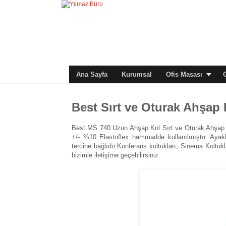
Ana Sayfa
Kurumsal
Ofis Masası
Best Sırt ve Oturak Ahşap
Best MS 740 Uzun Ahşap Kol Sırt ve Oturak Ahşap 
+/- %10 Elastoflex hammadde kullanılmıştır. Ayakl
tercihe bağlıdır.Konferans koltukları, Sinema Koltukları
bizimle iletişime geçebilirsiniz