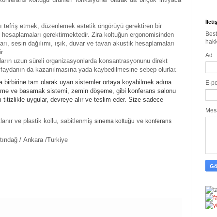
İlet
ı tefriş etmek, düzenlemek estetik öngörüyü gerektiren bir
Best
k hesaplamaları gerektirmektedir. Zira koltuğun ergonomisinden
hakk
arı, sesin dağılımı, ışık, duvar ve tavan akustik hesaplamaları
r.
Ad
arın uzun süreli organizasyonlarda konsantrasyonunu direkt
cak faydanın da kazanılmasına yada kaybedilmesine sebep olurlar.
da birbirine tam olarak uyan sistemler ortaya koyabilmek adına
E-p
ltme ve basamak sistemi, zemin döşeme, gibi konferans salonu
itizlikle uygular, devreye alır ve teslim eder. Size sadece
Mes
lanır ve plastik kollu, sabitlenmiş
ve
sinema koltuğu
konferans
tındağ / Ankara /Turkiye