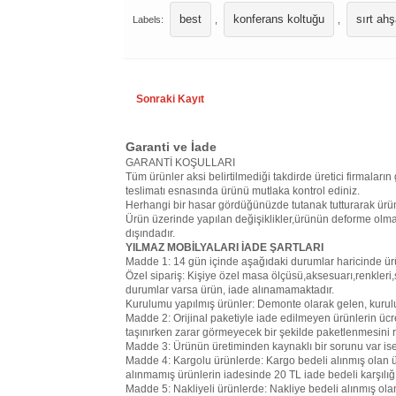
best
konferans koltuğu
sırt ah
Labels:
,
,
Sonraki Kayıt
Garanti ve İade
GARANTİ KOŞULLARI
Tüm ürünler aksi belirtilmediği takdirde üretici firmaların 
teslimatı esnasında ürünü mutlaka kontrol ediniz.
Herhangi bir hasar gördüğünüzde tutanak tutturarak ürün
Ürün üzerinde yapılan değişiklikler,ürünün deforme olma
dışındadır.
YILMAZ MOBİLYALARI İADE ŞARTLARI
Madde 1: 14 gün içinde aşağıdaki durumlar haricinde ür
Özel sipariş: Kişiye özel masa ölçüsü,aksesuarı,renkleri,s
durumlar varsa ürün, iade alınamamaktadır.
Kurulumu yapılmış ürünler: Demonte olarak gelen, kurul
Madde 2: Orijinal paketiyle iade edilmeyen ürünlerin ücr
taşınırken zarar görmeyecek bir şekilde paketlenmesini r
Madde 3: Ürünün üretiminden kaynaklı bir sorunu var ise 1
Madde 4: Kargolu ürünlerde: Kargo bedeli alınmış olan ü
alınmamış ürünlerin iadesinde 20 TL iade bedeli karşılı
Madde 5: Nakliyeli ürünlerde: Nakliye bedeli alınmış ol