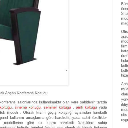
Büro
önem
Site
mode
mağa
Ofis
arzu
mode
firm
kat
üret
bula
kolt
kolt
hizm
Ana 
mües
urak Ahşap Konferans Koltuğu
olar
yöne
nferans salonlarında kullanılmakta olan yere sabitlenir tarzda
ihti
koltuğu
,
sinema koltuğu
,
seminer koltuğu
,
amfi koltuğu
yada
mode
oltuk modeli . Oturak kısmı geçiş kolaylığı açısından hareketli
ofis
genel kullanım amaçlarına göre hareketli, yada sabit özellikler
uyg
ibi ,modellerine göre kol kısmı hareketli özelliklere sahip
konferans koltuğu ürünleri fonksiyonel olarak da birçok ihtiyaca