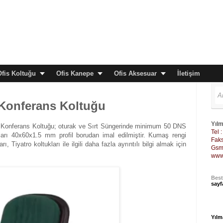
Ofis Koltuğu
Ofis Kanepe
Ofis Aksesuar
İletişim
 Konferans Koltuğu
Yılm
Konferans Koltuğu; oturak ve Sırt Süngerinde minimum 50 DNS
Tel 
arı 40x60x1.5 mm profil borudan imal edilmiştir. Kumaş rengi
Faks
, Tiyatro koltukları ile ilgili daha fazla ayrıntılı bilgi almak için
Gsm 
www
Best
sayf
Yılm