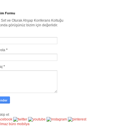
işim Formu
 Sırt ve Oturak Ahşap Konferans Koltuğu
ında görüşünüz bizim için değerlidir.
osta
*
aj
*