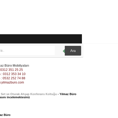
Ara
az Büro Mobilyaları
: 0312 351 25 25
 : 0312 353 34 10
: 0532 252 74 88
.yilmazburo.com
 Sırt ve Oturak Ahşap Konferans Koltuğu
- Yılmaz Büro
asını incelemektesiniz
az Büro