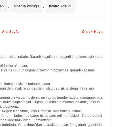
şap
sinema koltuğu
tiyatro koltuğu
,
,
Hiz
ofis
Ana Sayfa
Önceki Kayıt
mobi
mobi
mobi
arda
mobi
batm
garantisi altındadır. Garanti koşullarının geçerli olabilmesi için kargo
mobi
bolu
ü teslim almayınız.
mobi
sı ya da ürünün orijinal dizaynının bozulması garanti kapsamı
mobi
deni
gazi
ün iadesi hakkınız bulunmaktadır.
mobi
uni deri, ayak rengi değişimi, ölçü değişikliği değişimi vs. gibi
mobi
mobi
umunu biz ya da müşterimizin yaptığı ürünler iade alınamamaktadır.
mobi
et iadesi yapılamıyor. Orijinal paketinin olmaması halinde, ürünün
ıspa
ica ediyoruz.
mobi
4 gün içerisinde, ürünü ücretsiz iade edilebilirsiniz.
mobi
rünlerin, iadesinde kargo ücreti iade edilmemektedir. Kargo bedeli
kays
ğında iade hakkınız bulunmaktadır.
kırı
an ürünlerin, Yılmazburo’dan kaynaklanmayıp, 14 iş günü içerisinde