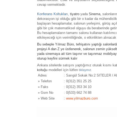
cevap vermektedir.
Konferans Koltukları,
tiyatro
yada
Sinema
,
salonların
dekorasyon işi olduğu gibi bir o kadar da mühendisli
başlayan hesaplamalar, salonun yerleşimi, görüş açıl
gibi bir çok matematiksel olguyu da beraberinde getiri
Bu hesaplamaların tamamı salonu kullanan katılımcıl
etkileyeceği için verimliliğinde, o etkinlikten alına
Bu sebeple Yılmaz Büro, tefrişatını yaptığı salonlar
projeyi A dan Z ye üstlenerek, salonun zemin yükse
yada sinemaya ait tüm taşınır ve taşınmaz mobilyayı t
oturup keyfini sürmek kalır
Ankara sitelerde satışını yaptığımız oturak kısmı kat
modelleri için lütfen
koltuğu
tıklayınız.
Adres
: Sarıgül Sokak No:2 SITELER / Al
»
Telefon
: 0(312) 351 25 25
»
Faks
: 0(312) 353 34 10
»
Gsm No
: 0(533) 662 74 88
»
Web Site
:
www.yilmazburo.com