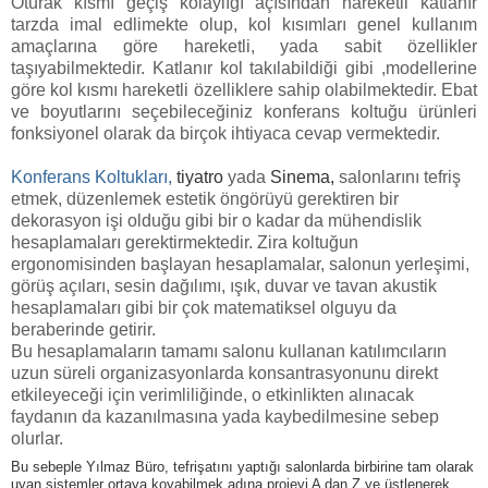
Oturak kısmı geçiş kolaylığı açısından hareketli katlanır
tarzda imal edlimekte olup, kol kısımları genel kullanım
amaçlarına göre hareketli, yada sabit özellikler
taşıyabilmektedir. Katlanır kol takılabildiği gibi ,modellerine
göre kol kısmı hareketli özelliklere sahip olabilmektedir. Ebat
ve boyutlarını seçebileceğiniz konferans koltuğu ürünleri
fonksiyonel olarak da birçok ihtiyaca cevap vermektedir.
Konferans Koltukları,
tiyatro
yada
Sinema
,
salonlarını tefriş
etmek, düzenlemek estetik öngörüyü gerektiren bir
dekorasyon işi olduğu gibi bir o kadar da mühendislik
hesaplamaları gerektirmektedir. Zira koltuğun
ergonomisinden başlayan hesaplamalar, salonun yerleşimi,
görüş açıları, sesin dağılımı, ışık, duvar ve tavan akustik
hesaplamaları gibi bir çok matematiksel olguyu da
beraberinde getirir.
Bu hesaplamaların tamamı salonu kullanan katılımcıların
uzun süreli organizasyonlarda konsantrasyonunu direkt
etkileyeceği için verimliliğinde, o etkinlikten alınacak
faydanın da kazanılmasına yada kaybedilmesine sebep
olurlar.
Bu sebeple Yılmaz Büro, tefrişatını yaptığı salonlarda birbirine tam olarak
uyan sistemler ortaya koyabilmek adına projeyi A dan Z ye üstlenerek,