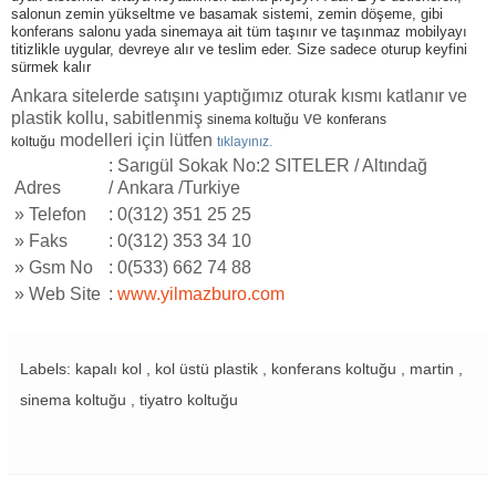
salonun zemin yükseltme ve basamak sistemi, zemin döşeme, gibi
konferans salonu yada sinemaya ait tüm taşınır ve taşınmaz mobilyayı
titizlikle uygular, devreye alır ve teslim eder. Size sadece oturup keyfini
sürmek kalır
Ankara sitelerde satışını yaptığımız oturak kısmı katlanır ve
plastik kollu, sabitlenmiş
ve
sinema koltuğu
konferans
modelleri için lütfen
koltuğu
tıklayınız.
: Sarıgül Sokak No:2 SITELER / Altındağ
Adres
/ Ankara /Turkiye
»
Telefon
: 0(312) 351 25 25
»
Faks
: 0(312) 353 34 10
»
Gsm No
: 0(533) 662 74 88
»
Web Site
:
www.yilmazburo.com
Labels: kapalı kol , kol üstü plastik , konferans koltuğu , martin ,
sinema koltuğu , tiyatro koltuğu