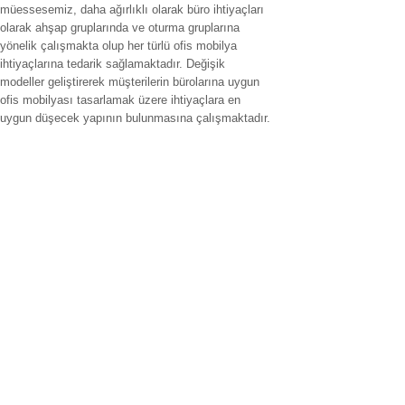
müessesemiz, daha ağırlıklı olarak büro ihtiyaçları
olarak ahşap gruplarında ve oturma gruplarına
yönelik çalışmakta olup her türlü ofis mobilya
ihtiyaçlarına tedarik sağlamaktadır. Değişik
modeller geliştirerek müşterilerin bürolarına uygun
ofis mobilyası tasarlamak üzere ihtiyaçlara en
uygun düşecek yapının bulunmasına çalışmaktadır.
Hizmet verilen İller
ofis mobilyaları adana,ofis mobilyaları adıyaman.ofis mobilyaları
afyonkarahisar,ofis mobilyaları ağrı.ofis mobilyaları aksaray,ofis
mobilyaları amasya,ofis mobilyaları ankara,ofis mobilyaları antalya,ofis
mobilyaları ardahan,ofis mobilyaları artvin,ofis mobilyaları aydın.ofis
mobilyaları balıkesir,ofis mobilyaları bartın,ofis mobilyaları batman,ofis
mobilyaları bayburt,ofis mobilyaları bilecik,ofis mobilyaları bingöl,ofis
mobilyaları bitlis,ofis mobilyaları bolu.ofis mobilyaları burdur,ofis
mobilyaları bursa.ofis mobilyaları düzce,ofis mobilyaları çanakkale.ofis
mobilyaları çankırı,,ofis mobilyaları çorum,ofis mobilyaları denizli,ofis
mobilyaları diyarbakır,ofis mobilyaları gaziantep,ofis mobilyaları
edirne,ofis mobilyaları elazığ,ofis mobilyaları erzincan.fis koltuk tamiri
erzurum,ofis mobilyaları eskişehir,ofis mobilyaları giresun,ofis