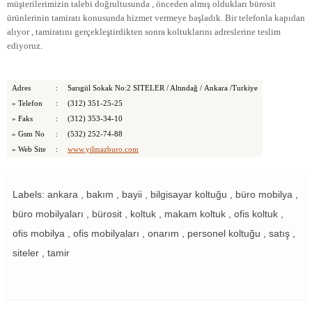
müşterilerimizin talebi doğrultusunda , önceden almış oldukları bürosit
ürünlerinin tamiratı konusunda hizmet vermeye başladık. Bir telefonla kapıdan
alıyor , tamiratını gerçekleştirdikten sonra koltuklarını adreslerine teslim
ediyoruz
.
Adres
:
Sarıgül Sokak No:2 SITELER / Altındağ /
Ankara
/
Turkiye
»
Telefon
:
(312) 351-25-25
»
Faks
:
(312) 353-34-10
»
Gsm No
:
(532) 252-74-88
»
Web Site
:
www.yilmazburo.com
Labels: ankara , bakım , bayii , bilgisayar koltuğu , büro mobilya ,
büro mobilyaları , bürosit , koltuk , makam koltuk , ofis koltuk ,
ofis mobilya , ofis mobilyaları , onarım , personel koltuğu , satış ,
siteler , tamir