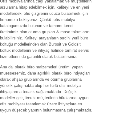
Ofis mobilyalarında çağı yakalamak ve müşterilerin
arzularına hitap edebilmek için, kaliteyi ve en yeni
modellerdeki ofis çizgilerini ucuza bulabilmek için
firmamıza bekliyoruz. Çünkü ,ofis mobilya
katalogumuzda bulunan ve tamamı kendi
üretimimiz olan oturma grupları & masa takımlarını
bulabilirsiniz. Kaliteyi arayanların tercihi yerli büro
koltuğu modellerinden olan Bürosit ve Goldsit
koltuk modellerini ve ihtiyaç halinde tamirat servis
hizmetlerini de garantili olarak bulabilirsiniz.
Ana dal olarak büro malzemeleri üretimi yapan
müessesemiz, daha ağırlıklı olarak büro ihtiyaçları
olarak ahşap gruplarında ve oturma gruplarına
yönelik çalışmakta olup her türlü ofis mobilya
ihtiyaçlarına tedarik sağlamaktadır. Değişik
modeller geliştirerek müşterilerin bürolarına uygun
ofis mobilyası tasarlamak üzere ihtiyaçlara en
uygun düşecek yapının bulunmasına çalışmaktadır.
Hizmet verilen İller
ofis mobilyaları adana,ofis mobilyaları adıyaman.ofis mobilyaları