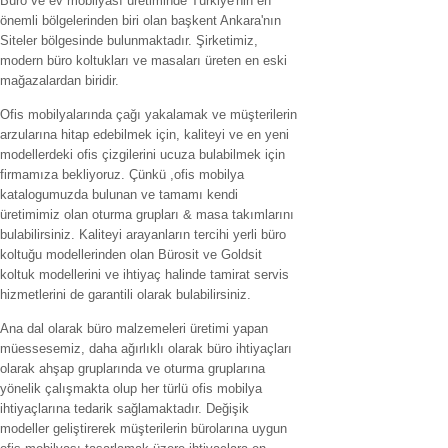
Büro ve ev mobilyası üretiminde Türkiye'nin en
önemli bölgelerinden biri olan başkent Ankara'nın
Siteler bölgesinde bulunmaktadır. Şirketimiz,
modern büro koltukları ve masaları üreten en eski
mağazalardan biridir.
Ofis mobilyalarında çağı yakalamak ve müşterilerin
arzularına hitap edebilmek için, kaliteyi ve en yeni
modellerdeki ofis çizgilerini ucuza bulabilmek için
firmamıza bekliyoruz. Çünkü ,ofis mobilya
katalogumuzda bulunan ve tamamı kendi
üretimimiz olan oturma grupları & masa takımlarını
bulabilirsiniz. Kaliteyi arayanların tercihi yerli büro
koltuğu modellerinden olan Bürosit ve Goldsit
koltuk modellerini ve ihtiyaç halinde tamirat servis
hizmetlerini de garantili olarak bulabilirsiniz.
Ana dal olarak büro malzemeleri üretimi yapan
müessesemiz, daha ağırlıklı olarak büro ihtiyaçları
olarak ahşap gruplarında ve oturma gruplarına
yönelik çalışmakta olup her türlü ofis mobilya
ihtiyaçlarına tedarik sağlamaktadır. Değişik
modeller geliştirerek müşterilerin bürolarına uygun