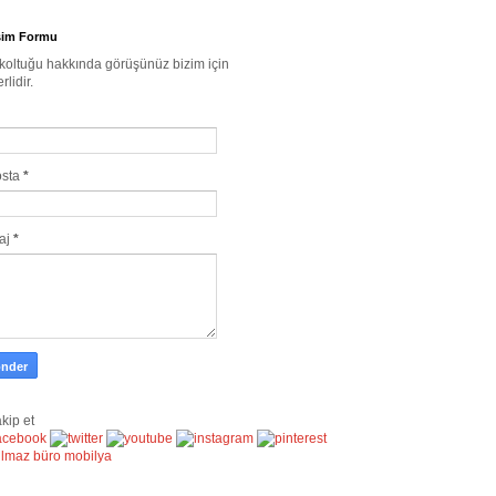
işim Formu
 koltuğu hakkında görüşünüz bizim için
rlidir.
osta
*
aj
*