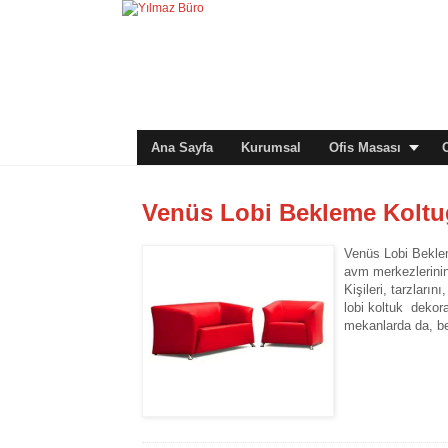
Ana Sayfa
Kurumsal
Ofis Masası
Venüs Lobi Bekleme Kolt
Venüs Lobi Beklem
avm merkezlerinin
Kişileri, tarzları
lobi koltuk dekor
mekanlarda da, b