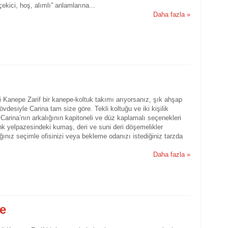
çekici, hoş, alımlı” anlamlarına...
Daha fazla »
Hiz
ofis
mobi
mobi
mobi
arda
mobi
batm
li Kanepe Zarif bir kanepe-koltuk takımı arıyorsanız, şık ahşap
mobi
övdesiyle Carina tam size göre. Tekli koltuğu ve iki kişilik
bolu
Carina’nın arkalığının kapitoneli ve düz kaplamalı seçenekleri
mobi
k yelpazesindeki kumaş, deri ve suni deri döşemelikler
mobi
deni
ınız seçimle ofisinizi veya bekleme odanızı istediğiniz tarzda
gazi
mobi
Daha fazla »
mobi
mobi
mobi
ıspa
mobi
mobi
pe
kays
kırı
kırş