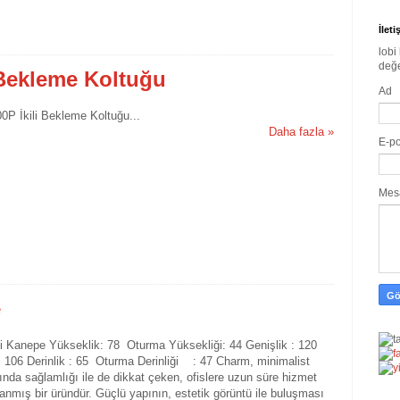
İlet
lobi
değe
 Bekleme Koltuğu
Ad
00P İkili Bekleme Koltuğu...
Daha fazla »
E-p
Mes
e
li Kanepe Yükseklik: 78 Oturma Yüksekliği: 44 Genişlik : 120
: 106 Derinlik : 65 Oturma Derinliği : 47 Charm, minimalist
nda sağlamlığı ile de dikkat çeken, ofislere uzun süre hizmet
anmış bir üründür. Güçlü yapının, estetik görüntü ile buluşması