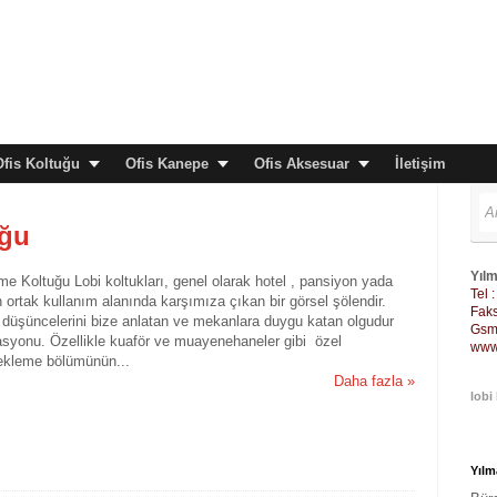
Ofis Koltuğu
Ofis Kanepe
Ofis Aksesuar
İletişim
uğu
Yılm
e Koltuğu Lobi koltukları, genel olarak hotel , pansiyon yada
Tel 
 ortak kullanım alanında karşımıza çıkan bir görsel şölendir.
Faks
nı, düşüncelerini bize anlatan ve mekanlara duygu katan olgudur
Gsm 
asyonu. Özellikle kuaför ve muayenehaneler gibi özel
www
ekleme bölümünün...
Daha fazla »
lobi
Yılm