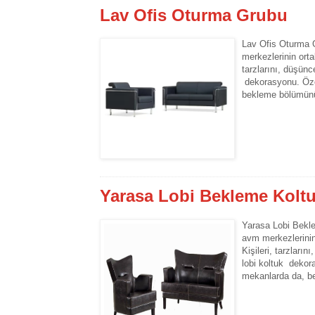
Lav Ofis Oturma Grubu
Lav Ofis Oturma G
merkezlerinin orta
tarzlarını, düşünc
dekorasyonu. Öze
bekleme bölümünü
Yarasa Lobi Bekleme Kolt
Yarasa Lobi Bekle
avm merkezlerinin
Kişileri, tarzları
lobi koltuk dekor
mekanlarda da, b