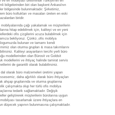
 ve ev mobilyası üretiminde Türkiye'nin en
li bölgelerinden biri olan başkent Ankara'nın
ler bölgesinde bulunmaktadır. Şirketimiz,
rn büro koltukları ve masaları üreten en eski
zalardan biridir.
 mobilyalarında çağı yakalamak ve müşterilerin
larına hitap edebilmek için, kaliteyi ve en yeni
llerdeki ofis çizgilerini ucuza bulabilmek için
amıza bekliyoruz. Çünkü ,ofis mobilya
alogumuzda bulunan ve tamamı kendi
imimiz olan oturma grupları & masa takımlarını
bilirsiniz. Kaliteyi arayanların tercihi yerli büro
uğu modellerinden olan Bürosit ve Goldsit
uk modellerini ve ihtiyaç halinde tamirat servis
etlerini de garantili olarak bulabilirsiniz.
dal olarak büro malzemeleri üretimi yapan
sesemiz, daha ağırlıklı olarak büro ihtiyaçları
ak ahşap gruplarında ve oturma gruplarına
lik çalışmakta olup her türlü ofis mobilya
yaçlarına tedarik sağlamaktadır. Değişik
ller geliştirerek müşterilerin bürolarına uygun
 mobilyası tasarlamak üzere ihtiyaçlara en
un düşecek yapının bulunmasına çalışmaktadır.