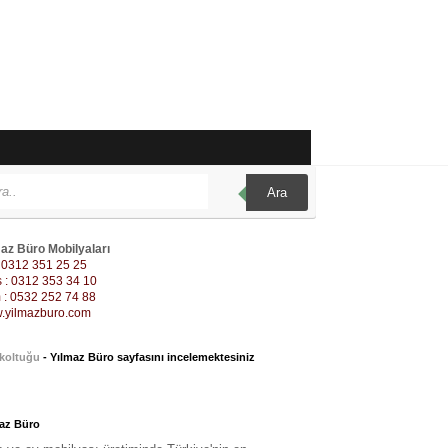
Ara
az Büro Mobilyaları
: 0312 351 25 25
 : 0312 353 34 10
: 0532 252 74 88
.yilmazburo.com
 koltuğu
- Yılmaz Büro sayfasını incelemektesiniz
az Büro