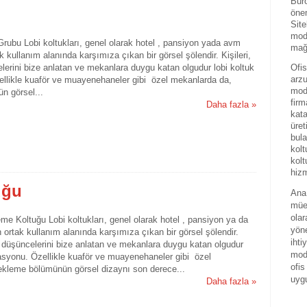
Büro
önem
Site
mode
rubu Lobi koltukları, genel olarak hotel , pansiyon yada avm
mağa
k kullanım alanında karşımıza çıkan bir görsel şölendir. Kişileri,
elerini bize anlatan ve mekanlara duygu katan olgudur lobi koltuk
Ofis
arzu
llikle kuaför ve muayenehaneler gibi özel mekanlarda da,
mode
n görsel...
firm
Daha fazla »
kat
üret
bula
kolt
kolt
hizm
uğu
Ana 
mües
olar
me Koltuğu Lobi koltukları, genel olarak hotel , pansiyon ya da
yöne
 ortak kullanım alanında karşımıza çıkan bir görsel şölendir.
ihti
nı, düşüncelerini bize anlatan ve mekanlara duygu katan olgudur
mode
asyonu. Özellikle kuaför ve muayenehaneler gibi özel
ofis
ekleme bölümünün görsel dizaynı son derece...
uyg
Daha fazla »