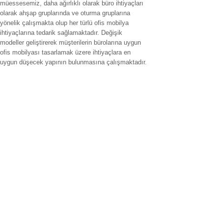
müessesemiz, daha ağırlıklı olarak büro ihtiyaçları
olarak ahşap gruplarında ve oturma gruplarına
yönelik çalışmakta olup her türlü ofis mobilya
ihtiyaçlarına tedarik sağlamaktadır. Değişik
modeller geliştirerek müşterilerin bürolarına uygun
ofis mobilyası tasarlamak üzere ihtiyaçlara en
uygun düşecek yapının bulunmasına çalışmaktadır.
Hizmet verilen İller
ofis mobilyaları adana,ofis mobilyaları adıyaman.ofis mobilyaları
afyonkarahisar,ofis mobilyaları ağrı.ofis mobilyaları aksaray,ofis
mobilyaları amasya,ofis mobilyaları ankara,ofis mobilyaları antalya,ofis
mobilyaları ardahan,ofis mobilyaları artvin,ofis mobilyaları aydın.ofis
mobilyaları balıkesir,ofis mobilyaları bartın,ofis mobilyaları batman,ofis
mobilyaları bayburt,ofis mobilyaları bilecik,ofis mobilyaları bingöl,ofis
mobilyaları bitlis,ofis mobilyaları bolu.ofis mobilyaları burdur,ofis
mobilyaları bursa.ofis mobilyaları düzce,ofis mobilyaları çanakkale.ofis
mobilyaları çankırı,,ofis mobilyaları çorum,ofis mobilyaları denizli,ofis
mobilyaları diyarbakır,ofis mobilyaları gaziantep,ofis mobilyaları
edirne,ofis mobilyaları elazığ,ofis mobilyaları erzincan.fis koltuk tamiri
erzurum,ofis mobilyaları eskişehir,ofis mobilyaları giresun,ofis