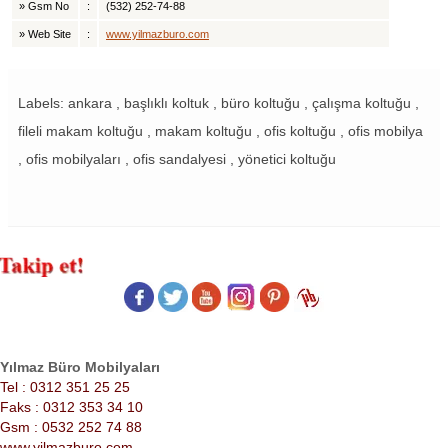
»
Gsm No
:
(532) 252-74-88
»
Web Site
:
www.yilmazburo.com
Labels: ankara , başlıklı koltuk , büro koltuğu , çalışma koltuğu ,
fileli makam koltuğu , makam koltuğu , ofis koltuğu , ofis mobilya
, ofis mobilyaları , ofis sandalyesi , yönetici koltuğu
Yılmaz Büro Mobilyaları
Tel : 0312 351 25 25
Faks : 0312 353 34 10
Gsm : 0532 252 74 88
www.yilmazburo.com