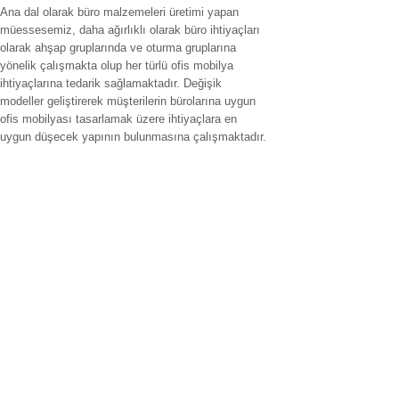
Ana dal olarak büro malzemeleri üretimi yapan
müessesemiz, daha ağırlıklı olarak büro ihtiyaçları
olarak ahşap gruplarında ve oturma gruplarına
yönelik çalışmakta olup her türlü ofis mobilya
ihtiyaçlarına tedarik sağlamaktadır. Değişik
modeller geliştirerek müşterilerin bürolarına uygun
ofis mobilyası tasarlamak üzere ihtiyaçlara en
uygun düşecek yapının bulunmasına çalışmaktadır.
Hizmet verilen İller
ofis mobilyaları adana,ofis mobilyaları adıyaman.ofis mobilyaları
afyonkarahisar,ofis mobilyaları ağrı.ofis mobilyaları aksaray,ofis
mobilyaları amasya,ofis mobilyaları ankara,ofis mobilyaları antalya,ofis
mobilyaları ardahan,ofis mobilyaları artvin,ofis mobilyaları aydın.ofis
mobilyaları balıkesir,ofis mobilyaları bartın,ofis mobilyaları batman,ofis
mobilyaları bayburt,ofis mobilyaları bilecik,ofis mobilyaları bingöl,ofis
mobilyaları bitlis,ofis mobilyaları bolu.ofis mobilyaları burdur,ofis
mobilyaları bursa.ofis mobilyaları düzce,ofis mobilyaları çanakkale.ofis
mobilyaları çankırı,,ofis mobilyaları çorum,ofis mobilyaları denizli,ofis
mobilyaları diyarbakır,ofis mobilyaları gaziantep,ofis mobilyaları
edirne,ofis mobilyaları elazığ,ofis mobilyaları erzincan.fis koltuk tamiri