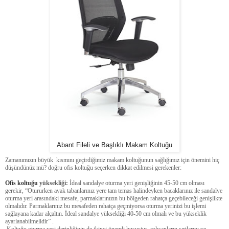
Abant Fileli ve Başlıklı Makam Koltuğu
Zamanımızın büyük kısmını geçirdiğimiz makam koltuğunun sağlığımız için önemini hiç
düşündünüz mü? doğru ofis koltuğu seçerken dikkat edilmesi gerekenler:
Ofis koltuğu
yüksekliği:
İdeal sandalye oturma yeri genişliğinin 45-50 cm olması
gerekir, “Otururken ayak tabanlarınız yere tam temas halindeyken bacaklarınız ile sandalye
oturma yeri arasındaki mesafe, parmaklarınızın bu bölgeden rahatça geçebileceği genişlikte
olmalıdır. Parmaklarınız bu mesafeden rahatça geçmiyorsa oturma yerinizi bu işlemi
sağlayana kadar alçaltın. İdeal sandalye yüksekliği 40-50 cm olmalı ve bu yükseklik
ayarlanabilmelidir” .
Koltuğu oturma yeri derinliğinin de ikinci önemli husustur, çalışanların sırtlarını ve