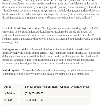
bellerini sandalyenin arkasına tam dayayarak oturduklarında, sandalyenin ön kenarı ile
dizlerinin arkası arasında bir yumruk genişliğinde (5-7 cm) mesafe olması gerekmektedir.
“Sandalyenizin bacak arka yüzünü sıkıştırmasının bu bölgeden geçen sinirleri etkileyerek
bacak uyuşmalarına neden olacağını unutmayın. Bu mesafe yoksa sandalyenizin oturma
derinliğini azaltmak sırtınızın arkasını ve belinizi destekleyen bir yastık kullanın” .
Ofis koltuk
arkalığı sırt desteği:
“Koltuğunuzun arka kısmı yeterli genişlikte (30-50
cm) olmalı ve bel çukurluğunuzu desteklemeli, gerekirse bu destek için uygun bel
yastıkları kullanılmalıdır” , oturma pozisyonunda omurganın normal kıvrımı olan ‘S’
şeklinin mutlaka muhafaza edilmesi ve sandalye arkalığının bunu destekleyecek tasarımda
olması gerekir.
Koltuğun kol destekleri:
Makam koltuklarının kol desteklerinin omuzları hafif
destekleyecek yükseklikte olması gerekir, “Kol kısmınızın (omuz dirsek arası) gövdenize
dolayısıyla omurganıza paralel, önkol kısmınızın (dirsek el bileği arası) ise dirsekten 90
derece açı yapacak şekilde konumlanmasına dikkat edin. Sandalyenizin kol dayama
kısımlarını ve yüksekliğini bu pozisyonu desteklemesi için ayarlamalısınız”.
Koltuk
ayakları:
Makam koltuğunun ayaklarının rahatça her yöne dönebilecek ve
gidebilecek şekilde 6 adet ve tekerlekli olması gerektiğine de dikkat etmelisiniz.
Adres
:
Sarıgül Sokak No:2 SITELER / Altındağ / Ankara /Turkiye
»
Telefon
:
(312) 351-25-25
»
Faks
:
(312) 353-34-10