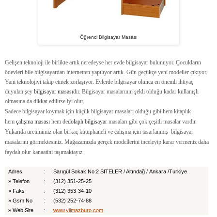
Öğrenci Bilgisayar Masası
Gelişen teknoloji ile birlikte artık neredeyse her evde bilgisayar bulunuyor. Çocukların
ödevleri bile bilgisayardan internetten yapılıyor artık. Gün geçtikçe yeni modeller çıkıyor.
Yani teknolojiyi takip etmek zorlaşıyor. Evlerde bilgisayar olunca en önemli ihtiyaç
duyulan şey
bilgisayar masası
dır. Bilgisayar masalarının şekli olduğu kadar kullanışlı
olmasına da dikkat edilirse iyi olur.
Sadece bilgisayar koymak için küçük bilgisayar masaları olduğu gibi hem kitaplık
hem
çalışma masası
hem de
dolaplı bilgisayar
masaları gibi çok çeşitli masalar vardır.
Yukarıda üretimimiz olan birkaç kütüphaneli ve çalışma için tasarlanmış bilgisayar
masalarını görmektesiniz. Mağazamızda gerçek modellerini inceleyip karar vermeniz daha
faydalı olur kanaatini taşımaktayız.
Adres
:
Sarıgül Sokak No:2 SITELER / Altındağ /
Ankara
/
Turkiye
»
Telefon
:
(312) 351-25-25
»
Faks
:
(312) 353-34-10
»
Gsm No
:
(532) 252-74-88
»
Web Site
:
www.yilmazburo.com