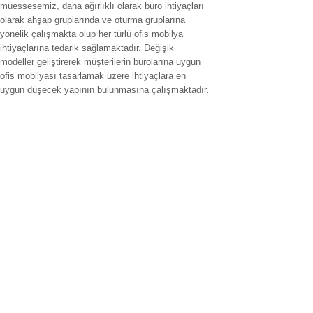
müessesemiz, daha ağırlıklı olarak büro ihtiyaçları
olarak ahşap gruplarında ve oturma gruplarına
yönelik çalışmakta olup her türlü ofis mobilya
ihtiyaçlarına tedarik sağlamaktadır. Değişik
modeller geliştirerek müşterilerin bürolarına uygun
ofis mobilyası tasarlamak üzere ihtiyaçlara en
uygun düşecek yapının bulunmasına çalışmaktadır.
Hizmet verilen İller
ofis mobilyaları adana,ofis mobilyaları adıyaman.ofis mobilyaları
afyonkarahisar,ofis mobilyaları ağrı.ofis mobilyaları aksaray,ofis
mobilyaları amasya,ofis mobilyaları ankara,ofis mobilyaları antalya,ofis
mobilyaları ardahan,ofis mobilyaları artvin,ofis mobilyaları aydın.ofis
mobilyaları balıkesir,ofis mobilyaları bartın,ofis mobilyaları batman,ofis
mobilyaları bayburt,ofis mobilyaları bilecik,ofis mobilyaları bingöl,ofis
mobilyaları bitlis,ofis mobilyaları bolu.ofis mobilyaları burdur,ofis
mobilyaları bursa.ofis mobilyaları düzce,ofis mobilyaları çanakkale.ofis
mobilyaları çankırı,,ofis mobilyaları çorum,ofis mobilyaları denizli,ofis
mobilyaları diyarbakır,ofis mobilyaları gaziantep,ofis mobilyaları
edirne,ofis mobilyaları elazığ,ofis mobilyaları erzincan.fis koltuk tamiri
erzurum,ofis mobilyaları eskişehir,ofis mobilyaları giresun,ofis