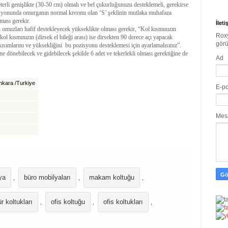
erli genişlikte (30-50 cm) olmalı ve bel çukurluğunuzu desteklemeli, gerekirse
ozisyonunda omurganın normal kıvrımı olan ‘S’ şeklinin mutlaka muhafaza
ması gerekir.
İlet
 omuzları hafif destekleyecek yükseklikte olması gerekir, “Kol kısmınızın
Rox
ol kısmınızın (dirsek el bileği arası) ise dirsekten 90 derece açı yapacak
görü
sımlarını ve yüksekliğini bu pozisyonu desteklemesi için ayarlamalısınız”.
dönebilecek ve gidebilecek şekilde 6 adet ve tekerlekli olması gerektiğine de
Ad
nkara /Turkiye
E-p
Mes
ya
büro mobilyaları
makam koltuğu
,
,
,
r koltukları
ofis koltuğu
ofis koltukları
,
,
,