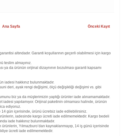
Hiz
Ana Sayfa
Önceki Kayıt
ofis
mobi
mobi
mobi
arda
garantisi altındadır. Garanti koşullarının geçerli olabilmesi için kargo
mobi
batm
ü teslim almayınız.
mobi
sı ya da ürünün orijinal dizaynının bozulması garanti kapsamı
bolu
mobi
mobi
ün iadesi hakkınız bulunmaktadır.
deni
uni deri, ayak rengi değişimi, ölçü değişikliği değişimi vs. gibi
gazi
mobi
umunu biz ya da müşterimizin yaptığı ürünler iade alınamamaktadır.
mobi
et iadesi yapılamıyor. Orijinal paketinin olmaması halinde, ürünün
mobi
ica ediyoruz.
mobi
4 gün içerisinde, ürünü ücretsiz iade edilebilirsiniz.
ıspa
rünlerin, iadesinde kargo ücreti iade edilmemektedir. Kargo bedeli
mobi
ğında iade hakkınız bulunmaktadır.
mobi
an ürünlerin, Yılmazburo’dan kaynaklanmayıp, 14 iş günü içerisinde
kays
kliye ücreti iade edilmemektedir.
kırı