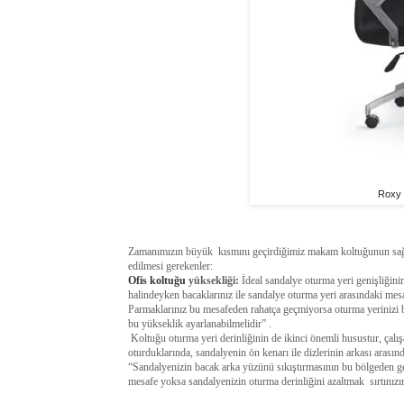
Roxy 
Zamanımızın büyük kısmını geçirdiğimiz makam koltuğunun sağl
edilmesi gerekenler:
Ofis koltuğu
yüksekliği:
İdeal sandalye oturma yeri genişliğini
halindeyken bacaklarınız ile sandalye oturma yeri arasındaki mesa
Parmaklarınız bu mesafeden rahatça geçmiyorsa oturma yerinizi b
bu yükseklik ayarlanabilmelidir” .
Koltuğu oturma yeri derinliğinin de ikinci önemli husustur, çalışa
oturduklarında, sandalyenin ön kenarı ile dizlerinin arkası aras
“Sandalyenizin bacak arka yüzünü sıkıştırmasının bu bölgeden ge
mesafe yoksa sandalyenizin oturma derinliğini azaltmak sırtınızın 