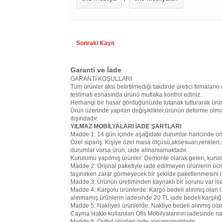
Sonraki Kayıt
Garanti ve İade
GARANTİ KOŞULLARI
Tüm ürünler aksi belirtilmediği takdirde üretici firmaların 
teslimatı esnasında ürünü mutlaka kontrol ediniz.
Herhangi bir hasar gördüğünüzde tutanak tutturarak ürün
Ürün üzerinde yapılan değişiklikler,ürünün deforme olma
dışındadır.
YILMAZ MOBİLYALARI İADE ŞARTLARI
Madde 1: 14 gün içinde aşağıdaki durumlar haricinde ür
Özel sipariş: Kişiye özel masa ölçüsü,aksesuarı,renkleri,s
durumlar varsa ürün, iade alınamamaktadır.
Kurulumu yapılmış ürünler: Demonte olarak gelen, kurul
Madde 2: Orijinal paketiyle iade edilmeyen ürünlerin ücr
taşınırken zarar görmeyecek bir şekilde paketlenmesini r
Madde 3: Ürünün üretiminden kaynaklı bir sorunu var ise 1
Madde 4: Kargolu ürünlerde: Kargo bedeli alınmış olan ü
alınmamış ürünlerin iadesinde 20 TL iade bedeli karşılı
Madde 5: Nakliyeli ürünlerde: Nakliye bedeli alınmış ol
Cayma Hakkı kullanılan Ofis Mobilyalarının iadesinde na
Madde 6: Outlet ürünleri iade alınamamaktadır.