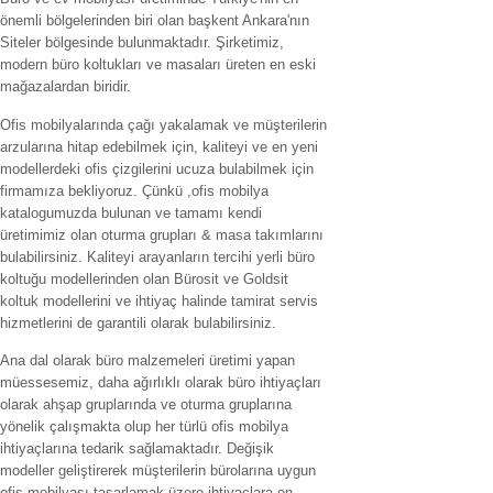
önemli bölgelerinden biri olan başkent Ankara'nın
Siteler bölgesinde bulunmaktadır. Şirketimiz,
modern büro koltukları ve masaları üreten en eski
mağazalardan biridir.
Ofis mobilyalarında çağı yakalamak ve müşterilerin
arzularına hitap edebilmek için, kaliteyi ve en yeni
modellerdeki ofis çizgilerini ucuza bulabilmek için
firmamıza bekliyoruz. Çünkü ,ofis mobilya
katalogumuzda bulunan ve tamamı kendi
üretimimiz olan oturma grupları & masa takımlarını
bulabilirsiniz. Kaliteyi arayanların tercihi yerli büro
koltuğu modellerinden olan Bürosit ve Goldsit
koltuk modellerini ve ihtiyaç halinde tamirat servis
hizmetlerini de garantili olarak bulabilirsiniz.
Ana dal olarak büro malzemeleri üretimi yapan
müessesemiz, daha ağırlıklı olarak büro ihtiyaçları
olarak ahşap gruplarında ve oturma gruplarına
yönelik çalışmakta olup her türlü ofis mobilya
ihtiyaçlarına tedarik sağlamaktadır. Değişik
modeller geliştirerek müşterilerin bürolarına uygun
ofis mobilyası tasarlamak üzere ihtiyaçlara en