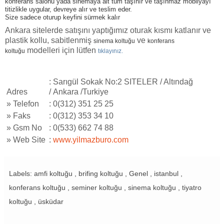
konferans salonu yada sinemaya ait tüm taşınır ve taşınmaz mobilyayı
titizlikle uygular, devreye alır ve teslim eder.
Size sadece oturup keyfini sürmek kalır
Ankara sitelerde satışını yaptığımız oturak kısmı katlanır ve
plastik kollu, sabitlenmiş
ve
sinema koltuğu
konferans
modelleri için lütfen
koltuğu
tıklayınız.
: Sarıgül Sokak No:2 SITELER / Altındağ
Adres
/ Ankara /Turkiye
»
Telefon
: 0(312) 351 25 25
»
Faks
: 0(312) 353 34 10
»
Gsm No
: 0(533) 662 74 88
»
Web Site
:
www.yilmazburo.com
Labels: amfi koltuğu , brifing koltuğu , Genel , istanbul ,
konferans koltuğu , seminer koltuğu , sinema koltuğu , tiyatro
koltuğu , üsküdar