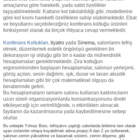
amaçlarına göre hareketli, yada sabit özellikler
taşıyabilmektedir. Katlanır kol takılabildiği gibi ,modellerine
göre kol kısmı hareketli özelliklere sahip olabilmektedir.
Ebat
ve boyutlarını seçebileceğiniz konferans koltuğu ürünleri
fonksiyonel olarak da birçok ihtiyaca cevap vermektedir.
Konferans Koltukları,
tiyatro
yada
Sinema
,
salonlarını tefriş
etmek, düzenlemek estetik öngörüyü gerektiren bir
dekorasyon işi olduğu gibi bir o kadar da mühendislik
hesaplamaları gerektirmektedir. Zira koltuğun
ergonomisinden başlayan hesaplamalar, salonun yerleşimi,
görüş açıları, sesin dağılımı, ışık, duvar ve tavan akustik
hesaplamaları gibi bir çok matematiksel olguyu da
beraberinde getirir.
Bu hesaplamaların tamamı salonu kullanan katılımcıların
uzun süreli organizasyonlarda konsantrasyonunu direkt
etkileyeceği için verimliliğinde, o etkinlikten alınacak
faydanın da kazanılmasına yada kaybedilmesine sebep
olurlar.
Bu sebeple Yılmaz Büro, tefrişatını yaptığı salonlarda birbirine tam olarak
uyan sistemler ortaya koyabilmek adına projeyi A dan Z ye üstlenerek,
salonun zemin yükseltme ve basamak sistemi, zemin döşeme, gibi