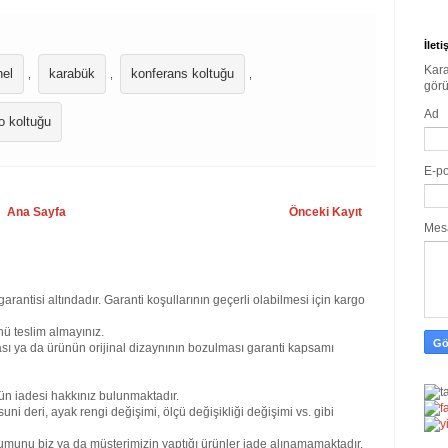
İlet
Kara
el
karabük
konferans koltuğu
,
,
,
görü
Ad
ro koltuğu
E-p
Ana Sayfa
Önceki Kayıt
Mes
garantisi altındadır. Garanti koşullarının geçerli olabilmesi için kargo
ü teslim almayınız.
sı ya da ürünün orijinal dizaynının bozulması garanti kapsamı
ün iadesi hakkınız bulunmaktadır.
uni deri, ayak rengi değişimi, ölçü değişikliği değişimi vs. gibi
umunu biz ya da müşterimizin yaptığı ürünler iade alınamamaktadır.