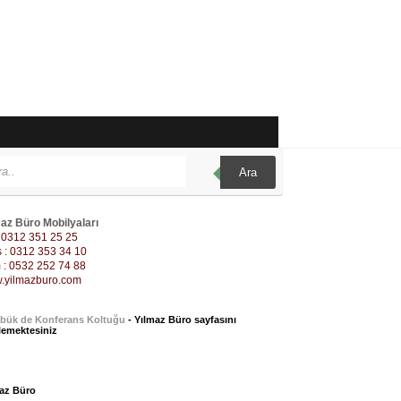
Ara
az Büro Mobilyaları
: 0312 351 25 25
 : 0312 353 34 10
: 0532 252 74 88
.yilmazburo.com
bük de Konferans Koltuğu
- Yılmaz Büro sayfasını
lemektesiniz
az Büro