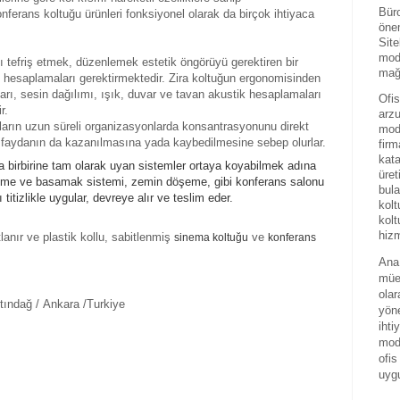
Büro
nferans koltuğu ürünleri fonksiyonel olarak da birçok ihtiyaca
önem
Site
mode
ı tefriş etmek, düzenlemek estetik öngörüyü gerektiren bir
mağa
k hesaplamaları gerektirmektedir. Zira koltuğun ergonomisinden
arı, sesin dağılımı, ışık, duvar ve tavan akustik hesaplamaları
Ofis
ir.
arzu
arın uzun süreli organizasyonlarda konsantrasyonunu direkt
mode
cak faydanın da kazanılmasına yada kaybedilmesine sebep olurlar.
firm
kat
da birbirine tam olarak uyan sistemler ortaya koyabilmek adına
üret
ltme ve basamak sistemi, zemin döşeme, gibi konferans salonu
bula
itizlikle uygular, devreye alır ve teslim eder.
kolt
kolt
hizm
lanır ve plastik kollu, sabitlenmiş
ve
sinema koltuğu
konferans
Ana 
mües
olar
tındağ / Ankara /Turkiye
yöne
ihti
mode
ofis
uyg