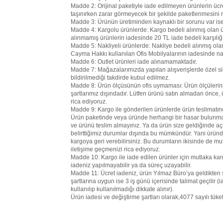
Madde 2: Orijinal paketiyle iade edilmeyen ürünlerin ücr
taşınırken zarar görmeyecek bir şekilde paketlenmesini r
Madde 3: Ürünün üretiminden kaynaklı bir sorunu var ise 1
Madde 4: Kargolu ürünlerde: Kargo bedeli alınmış olan ü
alınmamış ürünlerin iadesinde 20 TL iade bedeli karşılı
Madde 5: Nakliyeli ürünlerde: Nakliye bedeli alınmış ol
Cayma Hakkı kullanılan Ofis Mobilyalarının iadesinde na
Madde 6: Outlet ürünleri iade alınamamaktadır.
Madde 7: Mağazalarımızda yapılan alışverişlerde özel sipa
bildirilmediği takdirde kubul edilmez.
Madde 8: Ürün ölçüsünün ofis uymaması: Ürün ölçülerini s
şartlarımız dışındadır. Lütfen ürünü satın almadan önce,
rica ediyoruz.
Madde 9: Kargo ile gönderilen ürünlerde ürün teslimatın
Ürün paketinde veya üründe herhangi bir hasar bulunmas
ve ürünü teslim almayınız. Ya da ürün size geldiğinde
belirttiğimiz durumlar dışında bu mümkündür. Yani üründe
kargoya geri verebilirsiniz. Bu durumların ikisinde de m
iletişime geçmenizi rica ediyoruz.
Madde 10: Kargo ile iade edilen ürünler için mutlaka kar
iadeniz yapılmayabilir ya da süreç uzayabilir.
Madde 11: Ücret iadeniz, ürün Yılmaz Büro’ya geldikten s
şartlarına uygun ise 3 iş günü içerisinde talimat geçilir (
kullanılıp kullanılmadığı dikkate alınır).
Ürün iadesi ve değiştirme şartları olarak,4077 sayılı tü