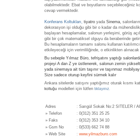
olabilmektedir.
Ebat ve boyutlarını seçebileceğiniz ko
cevap vermektedir.
Konferans Koltukları,
tiyatro
yada
Sinema
,
salonların
dekorasyon işi olduğu gibi bir o kadar da mühendisli
başlayan hesaplamalar, salonun yerleşimi, görüş açıl
gibi bir çok matematiksel olguyu da beraberinde getir
Bu hesaplamaların tamamı salonu kullanan katılımcıl
etkileyeceği için verimliliğinde, o etkinlikten alına
Bu sebeple Yılmaz Büro, tefrişatını yaptığı salonlar
projeyi A dan Z ye üstlenerek, salonun zemin yükse
yada sinemaya ait tüm taşınır ve taşınmaz mobilyayı t
Size sadece oturup keyfini sürmek kalır
Ankara sitelerde satışını yaptığımız oturak kısmı kat
modelleri için lütfen
koltuğu
tıklayınız.
Adres
: Sarıgül Sokak No:2 SITELER / Al
»
Telefon
: 0(312) 351 25 25
»
Faks
: 0(312) 353 34 10
»
Gsm No
: 0(533) 662 74 88
»
Web Site
:
www.yilmazburo.com