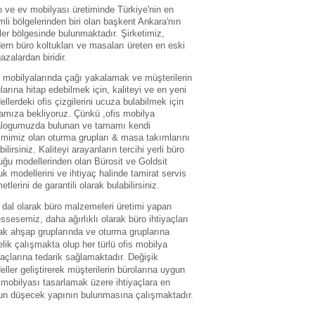
 ve ev mobilyası üretiminde Türkiye'nin en
li bölgelerinden biri olan başkent Ankara'nın
ler bölgesinde bulunmaktadır. Şirketimiz,
rn büro koltukları ve masaları üreten en eski
zalardan biridir.
 mobilyalarında çağı yakalamak ve müşterilerin
larına hitap edebilmek için, kaliteyi ve en yeni
llerdeki ofis çizgilerini ucuza bulabilmek için
amıza bekliyoruz. Çünkü ,ofis mobilya
alogumuzda bulunan ve tamamı kendi
imimiz olan oturma grupları & masa takımlarını
bilirsiniz. Kaliteyi arayanların tercihi yerli büro
uğu modellerinden olan Bürosit ve Goldsit
uk modellerini ve ihtiyaç halinde tamirat servis
etlerini de garantili olarak bulabilirsiniz.
dal olarak büro malzemeleri üretimi yapan
sesemiz, daha ağırlıklı olarak büro ihtiyaçları
ak ahşap gruplarında ve oturma gruplarına
lik çalışmakta olup her türlü ofis mobilya
yaçlarına tedarik sağlamaktadır. Değişik
ller geliştirerek müşterilerin bürolarına uygun
 mobilyası tasarlamak üzere ihtiyaçlara en
un düşecek yapının bulunmasına çalışmaktadır.