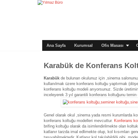
Ana Sayfa
Kurumsal
Ofis Masası
Karabük de Konferans Kol
Karabük
de bulunan okulunuz için ,sinema salonunu
kullanılmak üzere konferans koltuğu yaptırmak (döşetm
konferans koltuğu modeli arıyorsunuz. Sizde üretimin
inceleyerek 3 yıl garantili konferans koltuğunu temin 
Genel olarak okul ,sinema yada resmi kurumlarda konf
konferans koltuğu modelleri mevcuttur.
Konferans ko
brifing koltuğu olarak da isimlendirilmekte olan koltu
katlanır tarzda imal edlimekte olup, kol kısımları gen
taşıyabilmektedir. Katlanır kol takılabildiği gibi ,mode