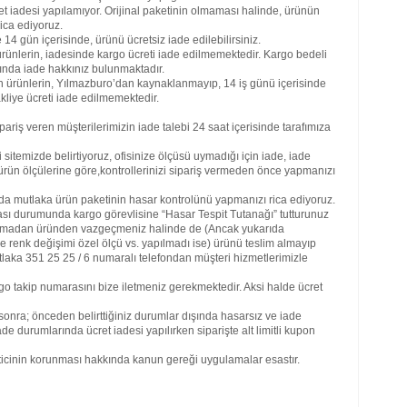
et iadesi yapılamıyor. Orijinal paketinin olmaması halinde, ürünün
ica ediyoruz.
4 gün içerisinde, ürünü ücretsiz iade edilebilirsiniz.
rünlerin, iadesinde kargo ücreti iade edilmemektedir. Kargo bedeli
ğında iade hakkınız bulunmaktadır.
Hiz
an ürünlerin, Yılmazburo’dan kaynaklanmayıp, 14 iş günü içerisinde
ofis
kliye ücreti iade edilmemektedir.
mobi
mobi
riş veren müşterilerimizin iade talebi 24 saat içerisinde tarafımıza
mobi
arda
itemizde belirtiyoruz, ofisinize ölçüsü uymadığı için iade, iade
mobi
 ürün ölçülerine göre,kontrollerinizi sipariş vermeden önce yapmanızı
batm
mobi
da mutlaka ürün paketinin hasar kontrolünü yapmanızı rica ediyoruz.
bolu
ı durumunda kargo görevlisine “Hasar Tespit Tutanağı” tutturunuz
mobi
 açmadan üründen vazgeçmeniz halinde de (Ancak yukarıda
mobi
 renk değişimi özel ölçü vs. yapılmadı ise) ürünü teslim almayıp
deni
utlaka 351 25 25 / 6 numaralı telefondan müşteri hizmetlerimizle
gazi
mobi
go takip numarasını bize iletmeniz gerekmektedir. Aksi halde ücret
mobi
mobi
onra; önceden belirttiğiniz durumlar dışında hasarsız ve iade
mobi
iade durumlarında ücret iadesi yapılırken siparişte alt limitli kupon
ıspa
mobi
keticinin korunması hakkında kanun gereği uygulamalar esastır.
mobi
kays
kırı