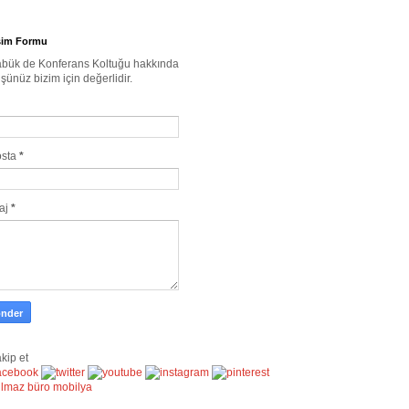
işim Formu
bük de Konferans Koltuğu hakkında
şünüz bizim için değerlidir.
osta
*
aj
*