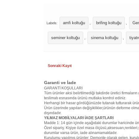
amfi koltuğu
brifing koltuğu
Gen
Labels:
,
,
seminer koltuğu
sinema koltuğu
tiyat
,
,
Sonraki Kayıt
Garanti ve İade
GARANTİ KOŞULLARI
Tüm ürünler aksi belirtilmediği takdirde üretici firmaların 
teslimatı esnasında ürünü mutlaka kontrol ediniz.
Herhangi bir hasar gördüğünüzde tutanak tutturarak ürün
Ürün üzerinde yapılan değişiklikler,ürünün deforme olma
dışındadır.
YILMAZ MOBİLYALARI İADE ŞARTLARI
Madde 1: 14 gün içinde aşağıdaki durumlar haricinde ür
Özel sipariş: Kişiye özel masa ölçüsü,aksesuarı,renkleri,s
durumlar varsa ürün, iade alınamamaktadır.
Kurulumu yapılmış ürünler: Demonte olarak gelen, kurul