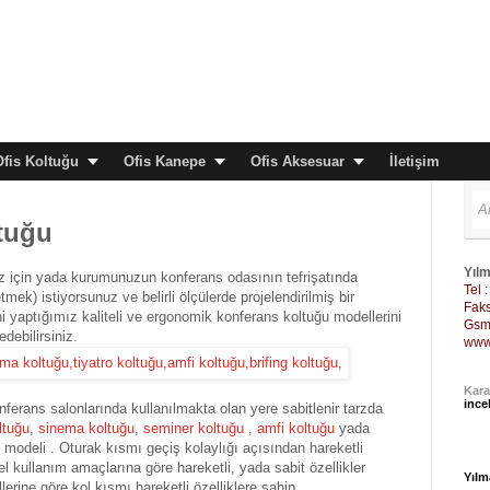
Ofis Koltuğu
Ofis Kanepe
Ofis Aksesuar
İletişim
tuğu
Yılm
z için yada kurumunuzun konferans odasının tefrişatında
Tel 
ek) istiyorsunuz ve belirli ölçülerde projelendirilmiş bir
Faks
i yaptığımız kaliteli ve ergonomik konferans koltuğu modellerini
Gsm 
edebilirsiniz.
www
Kara
ince
erans salonlarında kullanılmakta olan yere sabitlenir tarzda
ltuğu
,
sinema koltuğu
,
seminer koltuğu
,
amfi koltuğu
yada
k modeli . Oturak kısmı geçiş kolaylığı açısından hareketli
el kullanım amaçlarına göre hareketli, yada sabit özellikler
Yılm
llerine göre kol kısmı hareketli özelliklere sahip