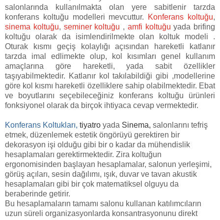
salonlarında kullanılmakta olan yere sabitlenir tarzda
konferans koltuğu modelleri mevcuttur.
Konferans koltuğu
,
sinema koltuğu
,
seminer koltuğu
,
amfi koltuğu
yada brifing
koltuğu olarak da isimlendirilmekte olan koltuk modeli .
Oturak kısmı geçiş kolaylığı açısından hareketli katlanır
tarzda imal edlimekte olup, kol kısımları genel kullanım
amaçlarına göre hareketli, yada sabit özellikler
taşıyabilmektedir. Katlanır kol takılabildiği gibi ,modellerine
göre kol kısmı hareketli özelliklere sahip olabilmektedir. Ebat
ve boyutlarını seçebileceğiniz konferans koltuğu ürünleri
fonksiyonel olarak da birçok ihtiyaca cevap vermektedir.
Konferans Koltukları,
tiyatro
yada
Sinema
,
salonlarını tefriş
etmek, düzenlemek estetik öngörüyü gerektiren bir
dekorasyon işi olduğu gibi bir o kadar da mühendislik
hesaplamaları gerektirmektedir. Zira koltuğun
ergonomisinden başlayan hesaplamalar, salonun yerleşimi,
görüş açıları, sesin dağılımı, ışık, duvar ve tavan akustik
hesaplamaları gibi bir çok matematiksel olguyu da
beraberinde getirir.
Bu hesaplamaların tamamı salonu kullanan katılımcıların
uzun süreli organizasyonlarda konsantrasyonunu direkt