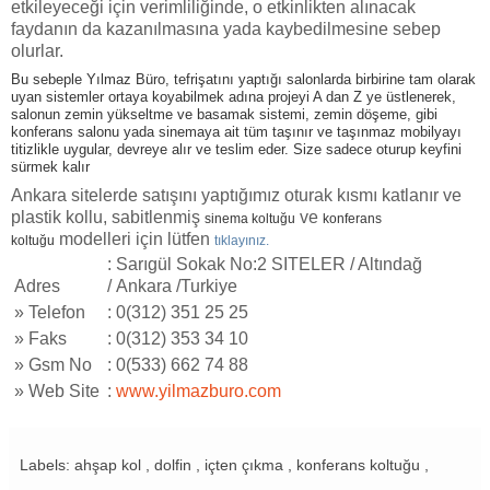
etkileyeceği için verimliliğinde, o etkinlikten alınacak
faydanın da kazanılmasına yada kaybedilmesine sebep
olurlar.
Bu sebeple Yılmaz Büro, tefrişatını yaptığı salonlarda birbirine tam olarak
uyan sistemler ortaya koyabilmek adına projeyi A dan Z ye üstlenerek,
salonun zemin yükseltme ve basamak sistemi, zemin döşeme, gibi
konferans salonu yada sinemaya ait tüm taşınır ve taşınmaz mobilyayı
titizlikle uygular, devreye alır ve teslim eder. Size sadece oturup keyfini
sürmek kalır
Ankara sitelerde satışını yaptığımız oturak kısmı katlanır ve
plastik kollu, sabitlenmiş
ve
sinema koltuğu
konferans
modelleri için lütfen
koltuğu
tıklayınız.
: Sarıgül Sokak No:2 SITELER / Altındağ
Adres
/ Ankara /Turkiye
»
Telefon
: 0(312) 351 25 25
»
Faks
: 0(312) 353 34 10
»
Gsm No
: 0(533) 662 74 88
»
Web Site
:
www.yilmazburo.com
Labels: ahşap kol , dolfin , içten çıkma , konferans koltuğu ,