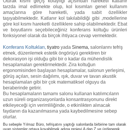
Oturak kısmı geçiş kolaylığı açısından hareketli katlanır
tarzda imal edlimekte olup, kol kısımları genel kullanım
amaçlarına göre hareketli, yada sabit özellikler
taşıyabilmektedir. Katlanır kol takılabildiği gibi ,modellerine
göre kol kısmı hareketli özelliklere sahip olabilmektedir. Ebat
ve boyutlarını seçebileceğiniz konferans koltuğu ürünleri
fonksiyonel olarak da birçok ihtiyaca cevap vermektedir.
Konferans Koltukları,
tiyatro
yada
Sinema
,
salonlarını tefriş
etmek, düzenlemek estetik öngörüyü gerektiren bir
dekorasyon işi olduğu gibi bir o kadar da mühendislik
hesaplamaları gerektirmektedir. Zira koltuğun
ergonomisinden başlayan hesaplamalar, salonun yerleşimi,
görüş açıları, sesin dağılımı, ışık, duvar ve tavan akustik
hesaplamaları gibi bir çok matematiksel olguyu da
beraberinde getirir.
Bu hesaplamaların tamamı salonu kullanan katılımcıların
uzun süreli organizasyonlarda konsantrasyonunu direkt
etkileyeceği için verimliliğinde, o etkinlikten alınacak
faydanın da kazanılmasına yada kaybedilmesine sebep
olurlar.
Bu sebeple Yılmaz Büro, tefrişatını yaptığı salonlarda birbirine tam olarak
uyan sistemler ortaya koyabilmek adına projeyi A dan Z ye üstlenerek,