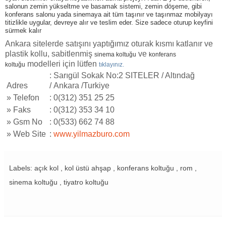
salonun zemin yükseltme ve basamak sistemi, zemin döşeme, gibi
konferans salonu yada sinemaya ait tüm taşınır ve taşınmaz mobilyayı
titizlikle uygular, devreye alır ve teslim eder. Size sadece oturup keyfini
sürmek kalır
Ankara sitelerde satışını yaptığımız oturak kısmı katlanır ve
plastik kollu, sabitlenmiş
ve
sinema koltuğu
konferans
modelleri için lütfen
koltuğu
tıklayınız.
: Sarıgül Sokak No:2 SITELER / Altındağ
Adres
/ Ankara /Turkiye
»
Telefon
: 0(312) 351 25 25
»
Faks
: 0(312) 353 34 10
»
Gsm No
: 0(533) 662 74 88
»
Web Site
:
www.yilmazburo.com
Labels: açık kol , kol üstü ahşap , konferans koltuğu , rom ,
sinema koltuğu , tiyatro koltuğu