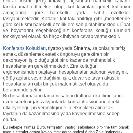
Oturak kısmı geçiş kolaylığı açısından hareketli katlanır
tarzda imal edlimekte olup, kol kısımları genel kullanım
amaçlarına göre hareketli, yada sabit özellikler
taşıyabilmektedir. Katlanır kol takılabildiği gibi ,modellerine
göre kol kısmı hareketli özelliklere sahip olabilmektedir. Ebat
ve boyutlarını seçebileceğiniz konferans koltuğu ürünleri
fonksiyonel olarak da birçok ihtiyaca cevap vermektedir.
Konferans Koltukları,
tiyatro
yada
Sinema
,
salonlarını tefriş
etmek, düzenlemek estetik öngörüyü gerektiren bir
dekorasyon işi olduğu gibi bir o kadar da mühendislik
hesaplamaları gerektirmektedir. Zira koltuğun
ergonomisinden başlayan hesaplamalar, salonun yerleşimi,
görüş açıları, sesin dağılımı, ışık, duvar ve tavan akustik
hesaplamaları gibi bir çok matematiksel olguyu da
beraberinde getirir.
Bu hesaplamaların tamamı salonu kullanan katılımcıların
uzun süreli organizasyonlarda konsantrasyonunu direkt
etkileyeceği için verimliliğinde, o etkinlikten alınacak
faydanın da kazanılmasına yada kaybedilmesine sebep
olurlar.
Bu sebeple Yılmaz Büro, tefrişatını yaptığı salonlarda birbirine tam olarak
uyan sistemler ortaya koyabilmek adına projeyi A dan Z ye üstlenerek,