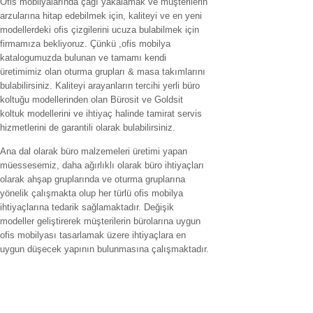
Ofis mobilyalarında çağı yakalamak ve müşterilerin
arzularına hitap edebilmek için, kaliteyi ve en yeni
modellerdeki ofis çizgilerini ucuza bulabilmek için
firmamıza bekliyoruz. Çünkü ,ofis mobilya
katalogumuzda bulunan ve tamamı kendi
üretimimiz olan oturma grupları & masa takımlarını
bulabilirsiniz. Kaliteyi arayanların tercihi yerli büro
koltuğu modellerinden olan Bürosit ve Goldsit
koltuk modellerini ve ihtiyaç halinde tamirat servis
hizmetlerini de garantili olarak bulabilirsiniz.
Ana dal olarak büro malzemeleri üretimi yapan
müessesemiz, daha ağırlıklı olarak büro ihtiyaçları
olarak ahşap gruplarında ve oturma gruplarına
yönelik çalışmakta olup her türlü ofis mobilya
ihtiyaçlarına tedarik sağlamaktadır. Değişik
modeller geliştirerek müşterilerin bürolarına uygun
ofis mobilyası tasarlamak üzere ihtiyaçlara en
uygun düşecek yapının bulunmasına çalışmaktadır.
Hizmet verilen İller
ofis mobilyaları adana,ofis mobilyaları adıyaman.ofis mobilyaları