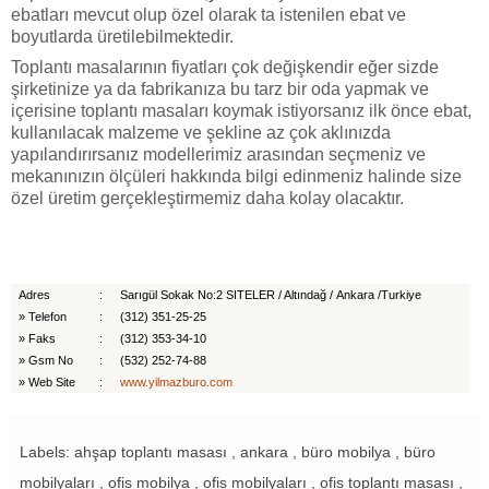
ebatları mevcut olup özel olarak ta istenilen ebat ve
boyutlarda üretilebilmektedir.
Toplantı masalarının fiyatları çok değişkendir eğer sizde
şirketinize ya da fabrikanıza bu tarz bir oda yapmak ve
içerisine toplantı masaları koymak istiyorsanız ilk önce ebat,
kullanılacak malzeme ve şekline az çok aklınızda
yapılandırırsanız modellerimiz arasından seçmeniz ve
mekanınızın ölçüleri hakkında bilgi edinmeniz halinde size
özel üretim gerçekleştirmemiz daha kolay olacaktır.
Adres
:
Sarıgül Sokak No:2 SITELER / Altındağ / Ankara /Turkiye
»
Telefon
:
(312) 351-25-25
»
Faks
:
(312) 353-34-10
»
Gsm No
:
(532) 252-74-88
»
Web Site
:
www.yilmazburo.com
Labels: ahşap toplantı masası , ankara , büro mobilya , büro
mobilyaları , ofis mobilya , ofis mobilyaları , ofis toplantı masası ,