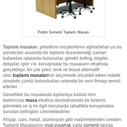
Pretto Sümenli Toplantı Masası
Toplantı masaları,
şirketlerin müşterilerini ağırladıkları ya da
yöneticiler arasında bir toplantı düzenlendiği zaman
kullanılan odalarda bulunurlar, gerekli brifing, bilgiler,
detaylar, işler v.b. konuşmalar bu masaların etrafında
gerçekleşir, bir çok şekil, renk ve boyut alternatifi
olan
toplantı masaları
nın seçiminde öncelikli etken estetik
olmalıdır çünkü bulundukları ortamda bir nevi firmayı temsil
ederler.
Genellikle bu masalarda toplantıya katılan tüm
katılımcılar
masa
etrafına oturduklarında bir birlerini
görmekte ve iş ile ilgili konularda rahatlıkla konuşmakta
sunulan brifingleri izlemektedirler.
Ahşap, cam, metal, alüminyum gibi malzemelerden üretilen
Toplantı Masalarının
oval
,
yuvarlak
yada
sümenli
tarzda