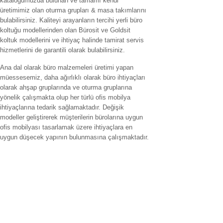
katalogumuzda bulunan ve tamamı kendi
üretimimiz olan oturma grupları & masa takımlarını
bulabilirsiniz. Kaliteyi arayanların tercihi yerli büro
koltuğu modellerinden olan Bürosit ve Goldsit
koltuk modellerini ve ihtiyaç halinde tamirat servis
hizmetlerini de garantili olarak bulabilirsiniz.
Ana dal olarak büro malzemeleri üretimi yapan
müessesemiz, daha ağırlıklı olarak büro ihtiyaçları
olarak ahşap gruplarında ve oturma gruplarına
yönelik çalışmakta olup her türlü ofis mobilya
ihtiyaçlarına tedarik sağlamaktadır. Değişik
modeller geliştirerek müşterilerin bürolarına uygun
ofis mobilyası tasarlamak üzere ihtiyaçlara en
uygun düşecek yapının bulunmasına çalışmaktadır.
Hizmet verilen İller
ofis mobilyaları adana,ofis mobilyaları adıyaman.ofis mobilyaları
afyonkarahisar,ofis mobilyaları ağrı.ofis mobilyaları aksaray,ofis
mobilyaları amasya,ofis mobilyaları ankara,ofis mobilyaları antalya,ofis
mobilyaları ardahan,ofis mobilyaları artvin,ofis mobilyaları aydın.ofis
mobilyaları balıkesir,ofis mobilyaları bartın,ofis mobilyaları batman,ofis