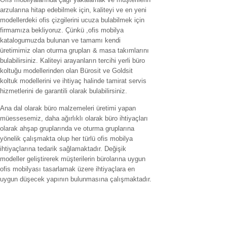
arzularına hitap edebilmek için, kaliteyi ve en yeni
modellerdeki ofis çizgilerini ucuza bulabilmek için
firmamıza bekliyoruz. Çünkü ,ofis mobilya
katalogumuzda bulunan ve tamamı kendi
üretimimiz olan oturma grupları & masa takımlarını
bulabilirsiniz. Kaliteyi arayanların tercihi yerli büro
koltuğu modellerinden olan Bürosit ve Goldsit
koltuk modellerini ve ihtiyaç halinde tamirat servis
hizmetlerini de garantili olarak bulabilirsiniz.
Ana dal olarak büro malzemeleri üretimi yapan
müessesemiz, daha ağırlıklı olarak büro ihtiyaçları
olarak ahşap gruplarında ve oturma gruplarına
yönelik çalışmakta olup her türlü ofis mobilya
ihtiyaçlarına tedarik sağlamaktadır. Değişik
modeller geliştirerek müşterilerin bürolarına uygun
ofis mobilyası tasarlamak üzere ihtiyaçlara en
uygun düşecek yapının bulunmasına çalışmaktadır.
Hizmet verilen İller
ofis mobilyaları adana,ofis mobilyaları adıyaman.ofis mobilyaları