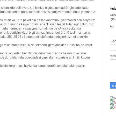
itemizde belirtiyoruz, ofisinize ölçüsü uymadığı için iade, iade
İlet
 ürün ölçülerine göre,kontrollerinizi sipariş vermeden önce yapmanızı
werz
için 
da mutlaka ürün paketinin hasar kontrolünü yapmanızı rica ediyoruz.
ı durumunda kargo görevlisine “Hasar Tespit Tutanağı” tutturunuz
Ad
 açmadan üründen vazgeçmeniz halinde de (Ancak yukarıda
 renk değişimi özel ölçü vs. yapılmadı ise) ürünü teslim almayıp
utlaka 351 25 25 / 6 numaralı telefondan müşteri hizmetlerimizle
E-p
go takip numarasını bize iletmeniz gerekmektedir. Aksi halde ücret
onra; önceden belirttiğiniz durumlar dışında hasarsız ve iade
Mes
iade durumlarında ücret iadesi yapılırken siparişte alt limitli kupon
keticinin korunması hakkında kanun gereği uygulamalar esastır.