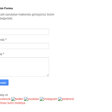
işim Formu
alit sandalye hakkında görüşünüz bizim
değerlidir.
osta
*
aj
*