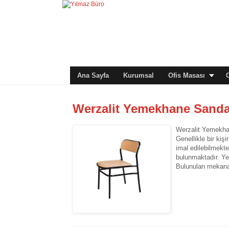
Ana Sayfa
Kurumsal
Ofis Masası
Werzalit Yemekhane Sanda
Werzalit Yemekhan
Genellikle bir kiş
imal edilebilmekte
bulunmaktadır. Yet
Bulunulan mekana v