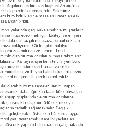
 ve ev mobilyası üretiminde Türkiye'nin en
li bölgelerinden biri olan başkent Ankara'nın
ler bölgesinde bulunmaktadır. Şirketimiz,
rn büro koltukları ve masaları üreten en eski
zalardan biridir.
 mobilyalarında çağı yakalamak ve müşterilerin
larına hitap edebilmek için, kaliteyi ve en yeni
llerdeki ofis çizgilerini ucuza bulabilmek için
amıza bekliyoruz. Çünkü ,ofis mobilya
alogumuzda bulunan ve tamamı kendi
imimiz olan oturma grupları & masa takımlarını
bilirsiniz. Kaliteyi arayanların tercihi yerli büro
uğu modellerinden olan Bürosit ve Goldsit
uk modellerini ve ihtiyaç halinde tamirat servis
etlerini de garantili olarak bulabilirsiniz.
dal olarak büro malzemeleri üretimi yapan
sesemiz, daha ağırlıklı olarak büro ihtiyaçları
ak ahşap gruplarında ve oturma gruplarına
lik çalışmakta olup her türlü ofis mobilya
yaçlarına tedarik sağlamaktadır. Değişik
ller geliştirerek müşterilerin bürolarına uygun
 mobilyası tasarlamak üzere ihtiyaçlara en
un düşecek yapının bulunmasına çalışmaktadır.