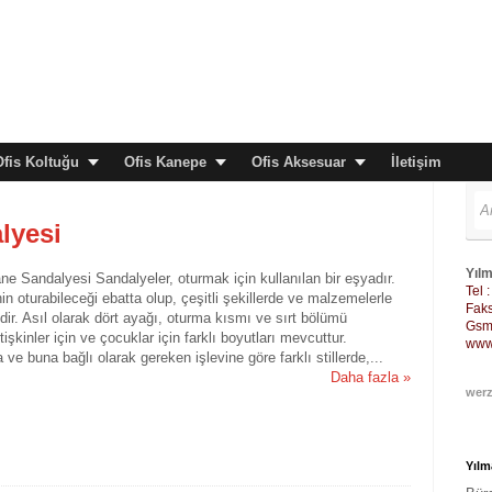
Ofis Koltuğu
Ofis Kanepe
Ofis Aksesuar
İletişim
lyesi
Yılm
e Sandalyesi Sandalyeler, oturmak için kullanılan bir eşyadır.
Tel 
inin oturabileceği ebatta olup, çeşitli şekillerde ve malzemelerle
Faks
dir. Asıl olarak dört ayağı, oturma kısmı ve sırt bölümü
Gsm 
işkinler için ve çocuklar için farklı boyutları mevcuttur.
www
e buna bağlı olarak gereken işlevine göre farklı stillerde,...
Daha fazla »
werz
Yılm