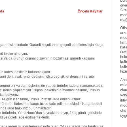
Büro
önem
Site
yfa
Önceki Kayıtlar
mode
mağa
Ofis
arzu
mode
firm
garantisi altındadır. Garanti koşullarının geçerli olabilmesi için kargo
kat
üret
ü teslim almayınız.
bula
sı ya da ürünün orijinal dizaynının bozulması garanti kapsamı
kolt
kolt
hizm
ün iadesi hakkınız bulunmaktadır.
uni deri, ayak rengi değişimi, ölçü değişikliği değişimi vs. gibi
Ana 
mües
umunu biz ya da müşterimizin yaptığı ürünler iade alınamamaktadır.
olar
et iadesi yapılamıyor. Orijinal paketinin olmaması halinde, ürünün
ica ediyoruz.
yöne
4 gün içerisinde, ürünü ücretsiz iade edilebilirsiniz.
ihti
rünlerin, iadesinde kargo ücreti iade edilmemektedir. Kargo bedeli
mode
ğında iade hakkınız bulunmaktadır.
ofis
an ürünlerin, Yılmazburo’dan kaynaklanmayıp, 14 iş günü içerisinde
uyg
kliye ücreti iade edilmemektedir.
riş veren müşterilerimizin iade talebi 24 saat içerisinde tarafımıza