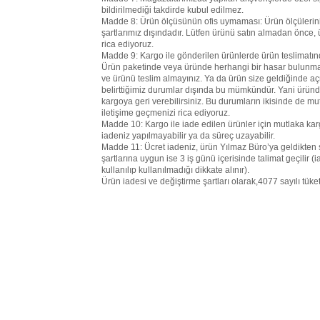
bildirilmediği takdirde kubul edilmez.
Madde 8: Ürün ölçüsünün ofis uymaması: Ürün ölçülerini s
şartlarımız dışındadır. Lütfen ürünü satın almadan önce,
rica ediyoruz.
Madde 9: Kargo ile gönderilen ürünlerde ürün teslimatın
Ürün paketinde veya üründe herhangi bir hasar bulunmas
ve ürünü teslim almayınız. Ya da ürün size geldiğinde
belirttiğimiz durumlar dışında bu mümkündür. Yani üründe
kargoya geri verebilirsiniz. Bu durumların ikisinde de m
iletişime geçmenizi rica ediyoruz.
Madde 10: Kargo ile iade edilen ürünler için mutlaka kar
iadeniz yapılmayabilir ya da süreç uzayabilir.
Madde 11: Ücret iadeniz, ürün Yılmaz Büro’ya geldikten s
şartlarına uygun ise 3 iş günü içerisinde talimat geçilir (
kullanılıp kullanılmadığı dikkate alınır).
Ürün iadesi ve değiştirme şartları olarak,4077 sayılı tü