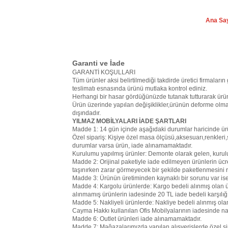
Ana Sa
Garanti ve İade
GARANTİ KOŞULLARI
Tüm ürünler aksi belirtilmediği takdirde üretici firmaların 
teslimatı esnasında ürünü mutlaka kontrol ediniz.
Herhangi bir hasar gördüğünüzde tutanak tutturarak ürün
Ürün üzerinde yapılan değişiklikler,ürünün deforme olma
dışındadır.
YILMAZ MOBİLYALARI İADE ŞARTLARI
Madde 1: 14 gün içinde aşağıdaki durumlar haricinde ür
Özel sipariş: Kişiye özel masa ölçüsü,aksesuarı,renkleri,s
durumlar varsa ürün, iade alınamamaktadır.
Kurulumu yapılmış ürünler: Demonte olarak gelen, kurul
Madde 2: Orijinal paketiyle iade edilmeyen ürünlerin ücr
taşınırken zarar görmeyecek bir şekilde paketlenmesini r
Madde 3: Ürünün üretiminden kaynaklı bir sorunu var ise 1
Madde 4: Kargolu ürünlerde: Kargo bedeli alınmış olan ü
alınmamış ürünlerin iadesinde 20 TL iade bedeli karşılı
Madde 5: Nakliyeli ürünlerde: Nakliye bedeli alınmış ol
Cayma Hakkı kullanılan Ofis Mobilyalarının iadesinde na
Madde 6: Outlet ürünleri iade alınamamaktadır.
Madde 7: Mağazalarımızda yapılan alışverişlerde özel sipa