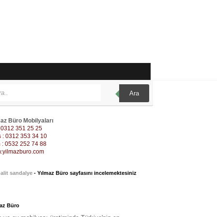
Ara
az Büro Mobilyaları
: 0312 351 25 25
 : 0312 353 34 10
: 0532 252 74 88
.yilmazburo.com
alit sandalye
- Yılmaz Büro sayfasını incelemektesiniz
az Büro