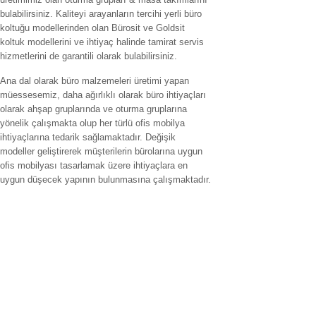
üretimimiz olan oturma grupları & masa takımlarını
bulabilirsiniz. Kaliteyi arayanların tercihi yerli büro
koltuğu modellerinden olan Bürosit ve Goldsit
koltuk modellerini ve ihtiyaç halinde tamirat servis
hizmetlerini de garantili olarak bulabilirsiniz.
Ana dal olarak büro malzemeleri üretimi yapan
müessesemiz, daha ağırlıklı olarak büro ihtiyaçları
olarak ahşap gruplarında ve oturma gruplarına
yönelik çalışmakta olup her türlü ofis mobilya
ihtiyaçlarına tedarik sağlamaktadır. Değişik
modeller geliştirerek müşterilerin bürolarına uygun
ofis mobilyası tasarlamak üzere ihtiyaçlara en
uygun düşecek yapının bulunmasına çalışmaktadır.
Hizmet verilen İller
ofis mobilyaları adana,ofis mobilyaları adıyaman.ofis mobilyaları
afyonkarahisar,ofis mobilyaları ağrı.ofis mobilyaları aksaray,ofis
mobilyaları amasya,ofis mobilyaları ankara,ofis mobilyaları antalya,ofis
mobilyaları ardahan,ofis mobilyaları artvin,ofis mobilyaları aydın.ofis
mobilyaları balıkesir,ofis mobilyaları bartın,ofis mobilyaları batman,ofis
mobilyaları bayburt,ofis mobilyaları bilecik,ofis mobilyaları bingöl,ofis